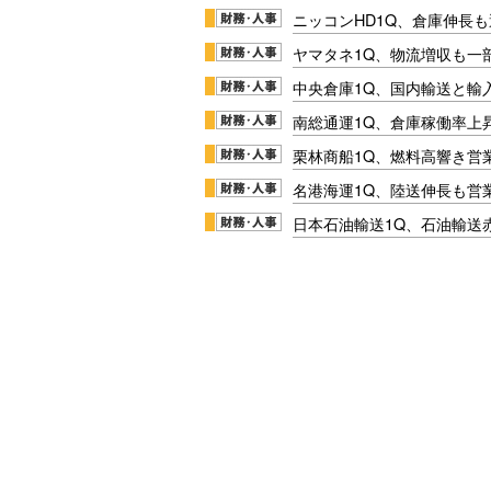
ニッコンHD1Q、倉庫伸長
ヤマタネ1Q、物流増収も一
中央倉庫1Q、国内輸送と輸
南総通運1Q、倉庫稼働率上
栗林商船1Q、燃料高響き営
名港海運1Q、陸送伸長も営業
日本石油輸送1Q、石油輸送