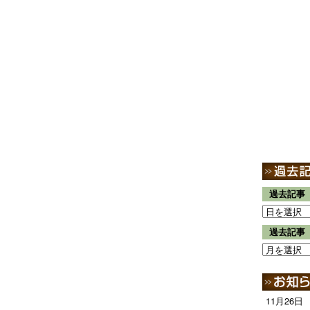
過去記事
過去記事
11月26日