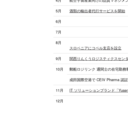
4月
航空宇宙産業向けの品質マネジメント
5月
酒類の輸出者代行サービスを開始
6月
7月
8月
スロベニアにコペル支店を設立
9月
関西りんくうロジスティクスセン
10月
郵船ロジリンク 通関士の在宅勤務
成田国際空港で CEIV Pharm
11月
IT ソリューションブランド「Yusen
12月