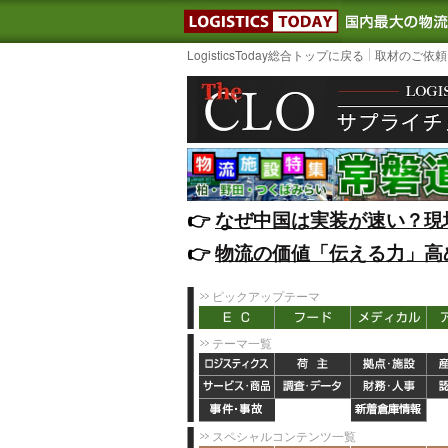
LOGISTIC
LogisticsToday総合トップに戻る
取材のご依頼
👉️
なぜ中国は実装が速い？現
👉️
物流の価値「伝える力」高
ピックアップテーマ
テーマ一覧
スペシャルコンテンツ一覧