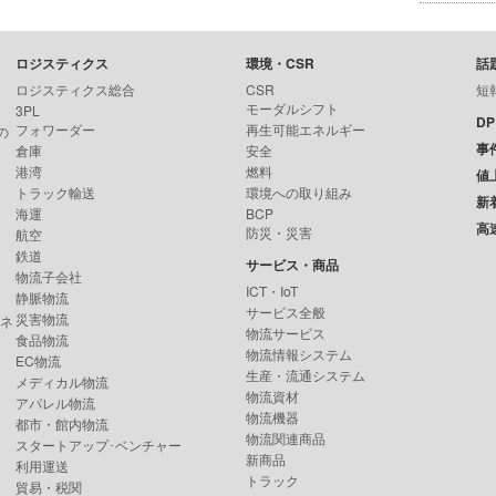
ロジスティクス
環境・CSR
話
ロジスティクス総合
CSR
短
モーダルシフト
3PL
D
フォワーダー
再生可能エネルギー
の
事
倉庫
安全
港湾
燃料
値
トラック輸送
環境への取り組み
新
海運
BCP
高
防災・災害
航空
鉄道
サービス・商品
物流子会社
ICT・IoT
静脈物流
サービス全般
災害物流
ンネ
物流サービス
食品物流
物流情報システム
EC物流
生産・流通システム
メディカル物流
物流資材
アパレル物流
物流機器
都市・館内物流
物流関連商品
スタートアップ･ベンチャー
新商品
利用運送
トラック
貿易・税関