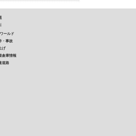
題
報
Pワールド
件・事故
上げ
着倉庫情報
速道路