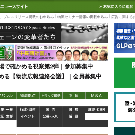
S TODAY｜国内最大の物流ニュースサイト
3PL, SCMなど国内外の最新の物流
、プレスリリース掲載のお申込み
物流セミナー情報の掲載申込み
広告に関する
場で確かめる視察第2弾｜参加募集中
める【物流広報連絡会議】｜会員募集中