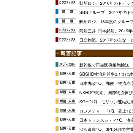
郵船ロジ、2016年のトピッ
SBSグループ、2017年の
郵船ロジ、13年度のグルー
商船三井･日本郵船、2019
日立物流、2017年の主なト
新幹線で再生医療細胞輸送
SBSHD物流利益率3.1％
日本郵政1Q、郵便・物流赤
NXHD中間期、国際物流伸び
SGHD1Q、モリソン連結効
ロジスティード1Q、売上1
日本トランスシティ1Q、海
渋沢倉庫1Q、3PL好調で営