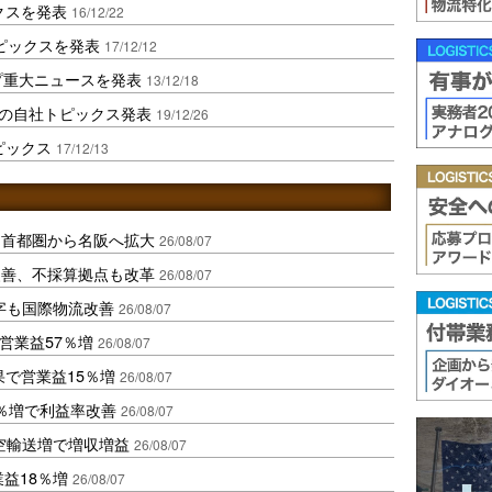
クスを発表
16/12/22
トピックスを発表
17/12/12
プ重大ニュースを発表
13/12/18
年の自社トピックス発表
19/12/26
ピックス
17/12/13
、首都圏から名阪へ拡大
26/08/07
に改善、不採算拠点も改革
26/08/07
字も国際物流改善
26/08/07
営業益57％増
26/08/07
果で営業益15％増
26/08/07
2％増で利益率改善
26/08/07
空輸送増で増収増益
26/08/07
業益18％増
26/08/07