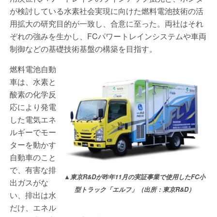
が検討している水素社会実現に向けた燃料電池技術の活
用拡大の研究目的が一致し、合意に至った。両社はそれ
ぞれの強みを生かし、FCパワートレインシステムや車両
制御などの基礎技術基盤の構築を目指す。
燃料電池自動
車は、水素と
酸素の化学反
応により発電
した電気エネ
ルギーでモー
ターを動かす
自動車のこと
で、有害な排
▲東京R&Dが昨年11月の実証事業で使用したFC小
出ガスがな
型トラック「エルフ」（出所：東京R&D）
い、排出は水
だけ、エネル