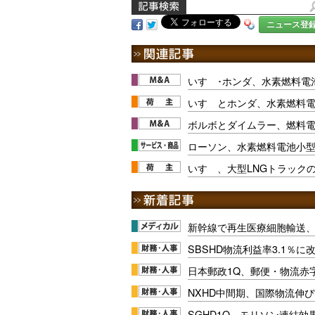
ニュース登
いすゞ･ホンダ、水素燃料電
いすゞとホンダ、水素燃料
ボルボとダイムラー、燃料
ローソン、水素燃料電池小
いすゞ、大型LNGトラック
新幹線で再生医療細胞輸送
SBSHD物流利益率3.1％
日本郵政1Q、郵便・物流赤
NXHD中間期、国際物流伸び
SGHD1Q、モリソン連結効