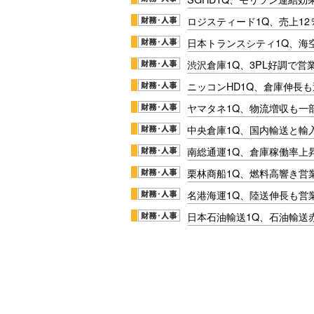
ロジスティード1Q、売上1
日本トランスシティ1Q、海
渋沢倉庫1Q、3PL好調で営
ニッコンHD1Q、倉庫伸長
ヤマタネ1Q、物流増収も一
中央倉庫1Q、国内輸送と輸
南総通運1Q、倉庫稼働率上
栗林商船1Q、燃料高響き営
名港海運1Q、陸送伸長も営業
日本石油輸送1Q、石油輸送