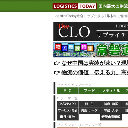
LOGISTIC
LogisticsToday総合トップに戻る
取材のご依頼
👉️
なぜ中国は実装が速い？現
👉️
物流の価値「伝える力」高
ピックアップテーマ
テーマ一覧
スペシャルコンテンツ一覧