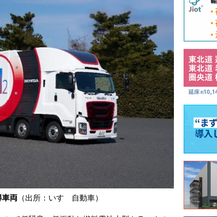
得車両
（出所：いすゞ自動車）