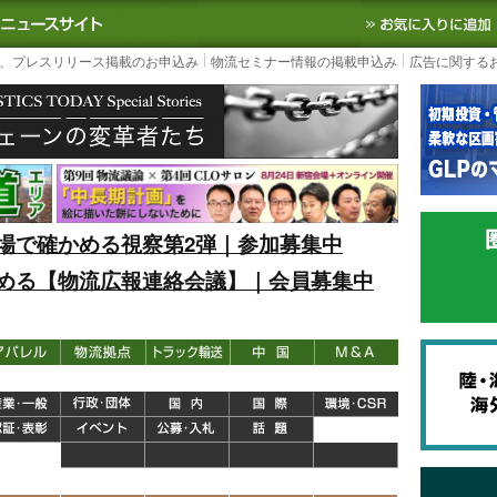
S TODAY｜国内最大の物流ニュースサイト
3PL, SCMなど国内外の最新の物流
、プレスリリース掲載のお申込み
物流セミナー情報の掲載申込み
広告に関する
場で確かめる視察第2弾｜参加募集中
める【物流広報連絡会議】｜会員募集中