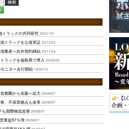
録
池トラックの共同研究
20/01/15
電池トラックを公道実証
23/12/22
電池量産へ合弁契約締結
20/11/04
型トラックを福島県で導入
23/05/02
のモニター走行開始
18/04/13
、首都圏から名阪へ拡大
26/08/07
に改善、不採算拠点も改革
26/08/07
字も国際物流改善
26/08/07
営業益57％増
26/08/07
果で営業益15％増
26/08/07