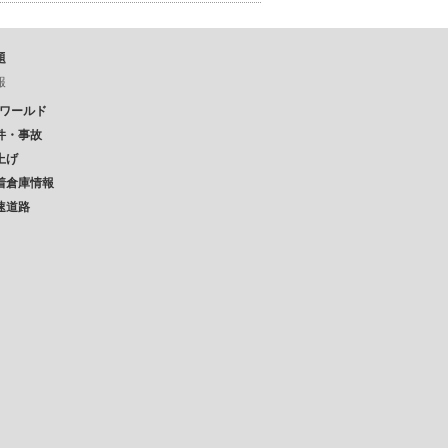
題
報
Pワールド
件・事故
上げ
着倉庫情報
速道路