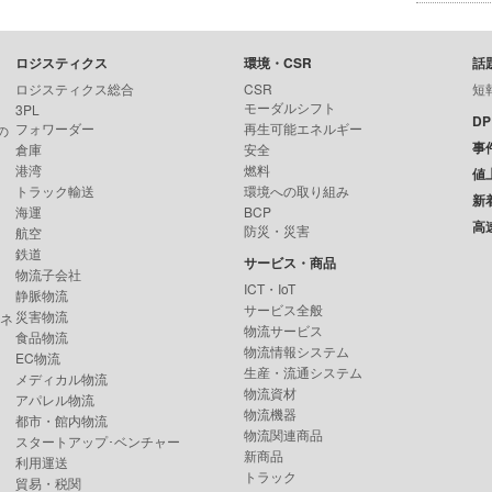
ロジスティクス
環境・CSR
話
ロジスティクス総合
CSR
短
モーダルシフト
3PL
D
フォワーダー
再生可能エネルギー
の
事
倉庫
安全
港湾
燃料
値
トラック輸送
環境への取り組み
新
海運
BCP
高
防災・災害
航空
鉄道
サービス・商品
物流子会社
ICT・IoT
静脈物流
サービス全般
災害物流
ンネ
物流サービス
食品物流
物流情報システム
EC物流
生産・流通システム
メディカル物流
物流資材
アパレル物流
物流機器
都市・館内物流
物流関連商品
スタートアップ･ベンチャー
新商品
利用運送
トラック
貿易・税関