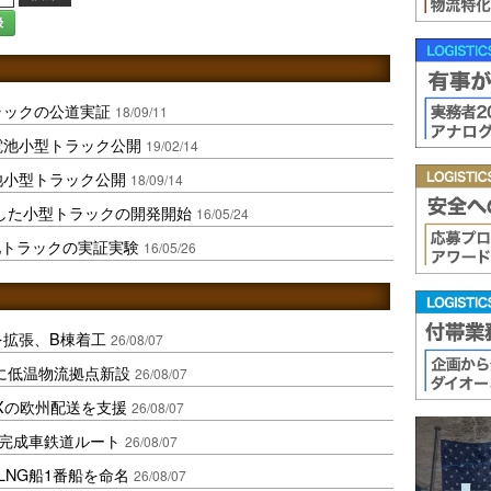
録
ラックの公道実証
18/09/11
電池小型トラック公開
19/02/14
池小型トラック公開
18/09/14
した小型トラックの開発開始
16/05/24
池トラックの実証実験
16/05/26
を拡張、B棟着工
26/08/07
に低温物流拠点新設
26/08/07
Xの欧州配送を支援
26/08/07
に完成車鉄道ルート
26/08/07
LNG船1番船を命名
26/08/07