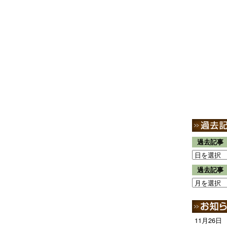
過去記事
過去記事
11月26日