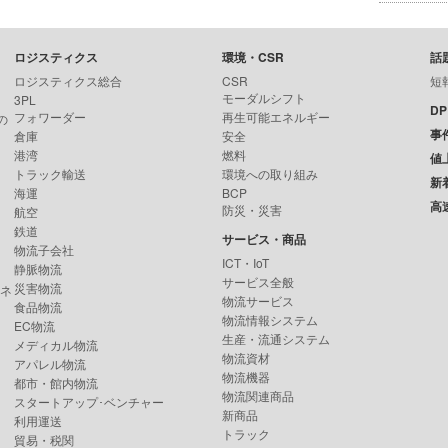
ロジスティクス
環境・CSR
話
ロジスティクス総合
CSR
短
モーダルシフト
3PL
D
フォワーダー
再生可能エネルギー
の
事
倉庫
安全
港湾
燃料
値
トラック輸送
環境への取り組み
新
海運
BCP
高
防災・災害
航空
鉄道
サービス・商品
物流子会社
ICT・IoT
静脈物流
サービス全般
災害物流
ンネ
物流サービス
食品物流
物流情報システム
EC物流
生産・流通システム
メディカル物流
物流資材
アパレル物流
物流機器
都市・館内物流
物流関連商品
スタートアップ･ベンチャー
新商品
利用運送
トラック
貿易・税関