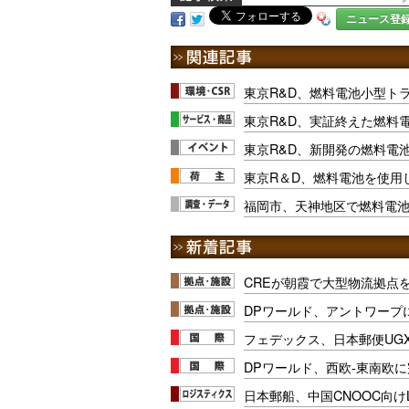
ニュース登
東京R&D、燃料電池小型ト
東京R&D、実証終えた燃料
東京R&D、新開発の燃料電
東京R＆D、燃料電池を使用
福岡市、天神地区で燃料電
CREが朝霞で大型物流拠点
DPワールド、アントワープ
フェデックス、日本郵便UG
DPワールド、西欧-東南欧
日本郵船、中国CNOOC向け