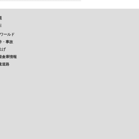
題
報
Pワールド
件・事故
上げ
着倉庫情報
速道路