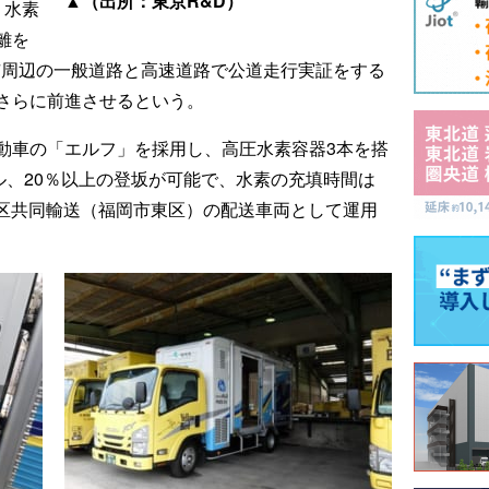
▲（出所：東京R&D）
、水素
離を
岡市周辺の一般道路と高速道路で公道走行実証をする
さらに前進させるという。
動車の「エルフ」を採用し、高圧水素容器3本を搭
ル、20％以上の登坂が可能で、水素の充填時間は
神地区共同輸送（福岡市東区）の配送車両として運用