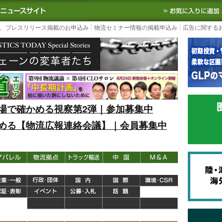
S TODAY｜国内最大の物流ニュースサイト
3PL, SCMなど国内外の最新の物流
、プレスリリース掲載のお申込み
物流セミナー情報の掲載申込み
広告に関する
場で確かめる視察第2弾｜参加募集中
める【物流広報連絡会議】｜会員募集中