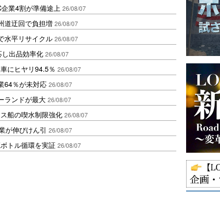
C企業4割が準備途上
26/08/07
州道迂回で負担増
26/08/07
で水平リサイクル
26/08/07
対応し出品効率化
26/08/07
にヒヤリ94.5％
26/08/07
業64％が未対応
26/08/07
ポーランドが最大
26/08/07
クス船の喫水制限強化
26/08/07
造業が伸びけん引
26/08/07
廃ボトル循環を実証
26/08/07