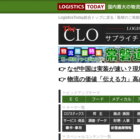
LOGISTIC
LogisticsToday総合トップに戻る
取材のご依頼
👉️
なぜ中国は実装が速い？現
👉️
物流の価値「伝える力」高
ピックアップテーマ
テーマ一覧
スペシャルコンテンツ一覧