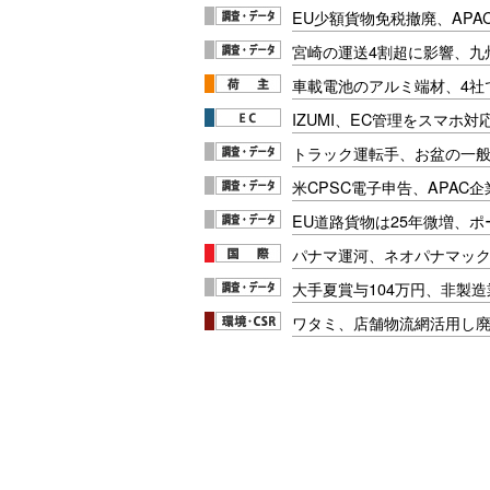
EU少額貨物免税撤廃、APA
宮崎の運送4割超に影響、九
車載電池のアルミ端材、4社
IZUMI、EC管理をスマホ
トラック運転手、お盆の一般車
米CPSC電子申告、APAC企
EU道路貨物は25年微増、
パナマ運河、ネオパナマッ
大手夏賞与104万円、非製
ワタミ、店舗物流網活用し