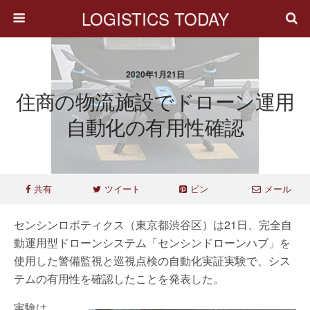
LOGISTICS TODAY
2020年1月21日
住商の物流施設でドローン運用
自動化の有用性確認
共有
ツイート
ピン
メール
センシンロボティクス（東京都渋谷区）は21日、完全自
動運用型ドローンシステム「センシンドローンハブ」を
使用した警備監視と巡視点検の自動化実証実験で、シス
テムの有用性を確認したことを発表した。
実験は、