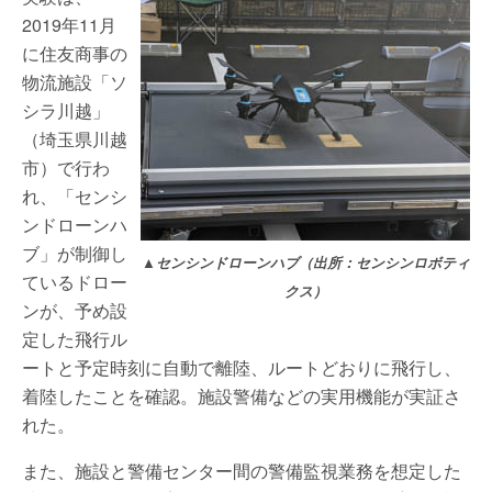
2019年11月
に住友商事の
物流施設「ソ
シラ川越」
（埼玉県川越
市）で行わ
れ、「センシ
ンドローンハ
ブ」が制御し
▲センシンドローンハブ（出所：センシンロボティ
ているドロー
クス）
ンが、予め設
定した飛行ル
ートと予定時刻に自動で離陸、ルートどおりに飛行し、
着陸したことを確認。施設警備などの実用機能が実証さ
れた。
また、施設と警備センター間の警備監視業務を想定した