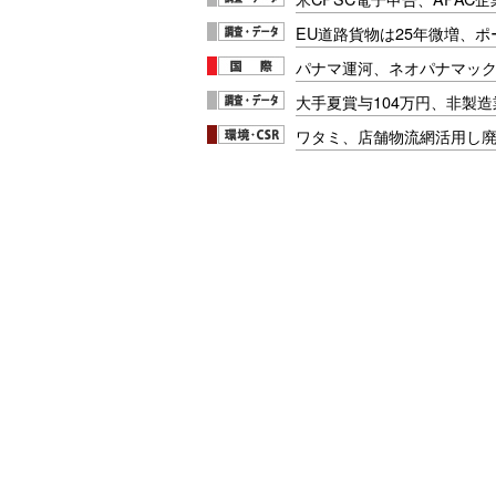
EU道路貨物は25年微増、
パナマ運河、ネオパナマッ
大手夏賞与104万円、非製
ワタミ、店舗物流網活用し