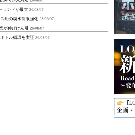
ポーランドが最大
26/08/07
クス船の喫水制限強化
26/08/07
造業が伸びけん引
26/08/07
廃ボトル循環を実証
26/08/07