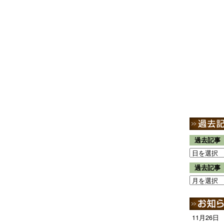
過去記事
過去記事
11月26日