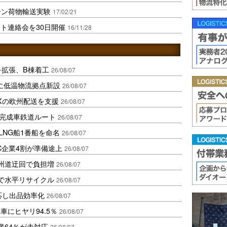
ーン荷物輸送実験
17/02/21
ト連絡会を30日開催
16/11/28
を拡張、B棟着工
26/08/07
に低温物流拠点新設
26/08/07
Xの欧州配送を支援
26/08/07
に完成車鉄道ルート
26/08/07
LNG船1番船を命名
26/08/07
C企業4割が準備途上
26/08/07
州道迂回で負担増
26/08/07
で水平リサイクル
26/08/07
対応し出品効率化
26/08/07
にヒヤリ94.5％
26/08/07
業64％が未対応
26/08/07