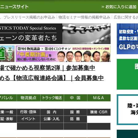
S TODAY｜国内最大の物流ニュースサイト
3PL, SCMなど国内外の最新の物流
、プレスリリース掲載のお申込み
物流セミナー情報の掲載申込み
広告に関する
場で確かめる視察第2弾｜参加募集中
める【物流広報連絡会議】｜会員募集中