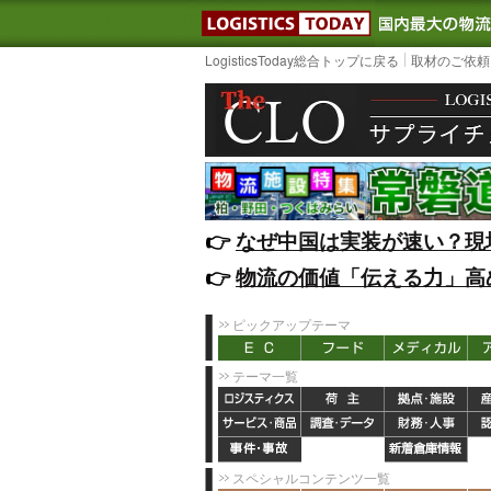
LOGISTIC
LogisticsToday総合トップに戻る
取材のご依頼
👉️
なぜ中国は実装が速い？現
👉️
物流の価値「伝える力」高
ピックアップテーマ
テーマ一覧
スペシャルコンテンツ一覧