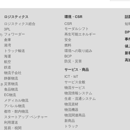
ロジスティクス
環境・CSR
話
ロジスティクス総合
CSR
短
モーダルシフト
3PL
D
フォワーダー
再生可能エネルギー
の
事
倉庫
安全
港湾
燃料
値
トラック輸送
環境への取り組み
新
海運
BCP
高
防災・災害
航空
鉄道
サービス・商品
物流子会社
ICT・IoT
静脈物流
サービス全般
災害物流
ンネ
物流サービス
食品物流
物流情報システム
EC物流
生産・流通システム
メディカル物流
物流資材
アパレル物流
物流機器
都市・館内物流
物流関連商品
スタートアップ･ベンチャー
新商品
利用運送
トラック
貿易・税関