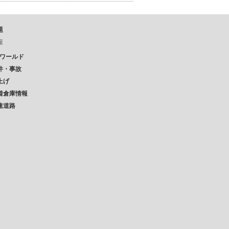
題
報
Pワールド
件・事故
上げ
着倉庫情報
速道路