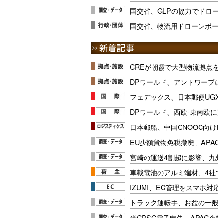
国交省、GLPの協力でドロ
国交省、物流用ドローンポー
CREが朝霞で大型物流拠点
DPワールド、アントワープ
フェデックス、日本郵便UG
DPワールド、西欧-東南欧
日本郵船、中国CNOOC向け
EU少額貨物免税撤廃、APA
宮崎の運送4割超に影響、九
車載電池のアルミ端材、4社
IZUMI、EC管理をスマホ
トラック運転手、お盆の一般車
米CPSC電子申告、APAC企