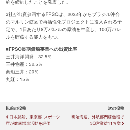
約を締結したことを発表した。
3社が出資参画するFPSOは、2022年からブラジル沖合
のマルリン鉱区で再活性化プロジェクトに投入される予
定で、1日あたり8万バレルの原油を生産し、100万バレ
ルを貯蔵する能力をもつ。
■FPSO長期傭船事業への出資比率
三井海洋開発：32.5％
三井物産：32.5％
商船三井：20％
丸紅：15％
以前の投稿
次の投稿
日本郵船、東京都･スポーツ
明治海運、外航部門稼働増で
庁が健康増進活動を評価
3Q営業益11％増