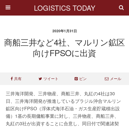
LOGISTICS TODAY
2020年1月31日
商船三井など4社、マルリン鉱区
向けFPSOに出資
共有
ツイート
ピン
メール
三井海洋開発、三井物産、商船三井、丸紅の4社は30
日、三井海洋開発が推進しているブラジル沖合マルリン
鉱区向けFPSO（浮体式海洋石油・ガス生産貯蔵積出設
備）1基の長期傭船事業に対し、三井物産、商船三井、
丸紅の3社が出資することに合意し、同日付で関連諸契