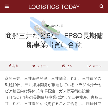
LOGISTICS TODAY
2018年1月9日
商船三井など5社、FPSO長期傭
船事業出資に合意
共有
ツイート
ピン
メール
商船三井、三井海洋開発、三井物産、丸紅、三井造船の
5社は9日、三井海洋開発が推進しているブラジル沖合セ
ピア鉱区向け浮体式海洋石油・ガス貯蔵積出設備
（FPSO）1基の長期傭船事業に対して三井物産、商船三
井、丸紅、三井造船が出資することに合意し、同日付で