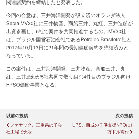
関連諸契約を締結したと発表した。
今回の合意は、三井海洋開発が設立済のオランダ法人
Sepia MV30社に三井物産、商船三井、丸紅、三井造船が
出資参画し、5社で案件を共同推進するもの。MV30社
は、ブラジル国営石油会社であるPetroleo Brasileiro社と
2017年10月13日に21年間の長期傭船契約を締結済みと
なっている。
この案件は、三井海洋開発、三井物産、商船三井、丸
紅、三井造船が5社共同で取り組む4件目のブラジル向け
FPSO傭船事業となる。
以前の投稿
次の投稿
ファナック、三重県の子会
UPS、西成の子供支援NPOに1
社工場で火災
万ドル寄付