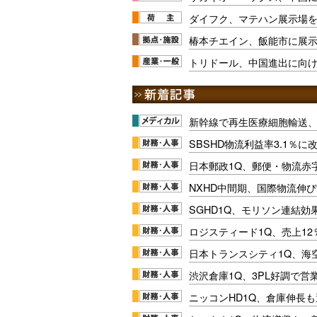
ダイフク、マテハン展示場を
椿本チエイン、飯能市に展
トリドール、中国進出に向
新幹線で再生医療細胞輸送
SBSHD物流利益率3.1％
日本郵政1Q、郵便・物流赤
NXHD中間期、国際物流伸び
SGHD1Q、モリソン連結効
ロジスティード1Q、売上1
日本トランスシティ1Q、海
渋沢倉庫1Q、3PL好調で営
ニッコンHD1Q、倉庫伸長