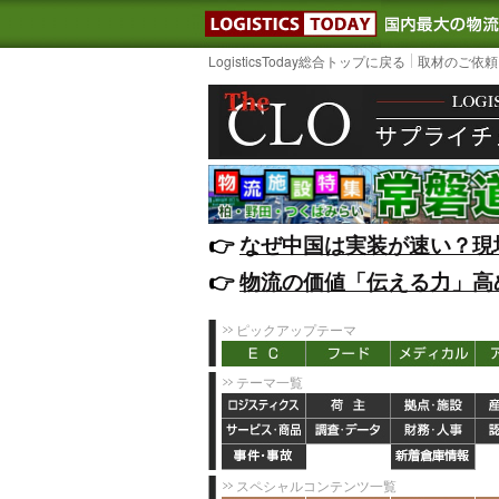
LOGISTIC
LogisticsToday総合トップに戻る
取材のご依頼
👉️
なぜ中国は実装が速い？現
👉️
物流の価値「伝える力」高
ピックアップテーマ
テーマ一覧
スペシャルコンテンツ一覧