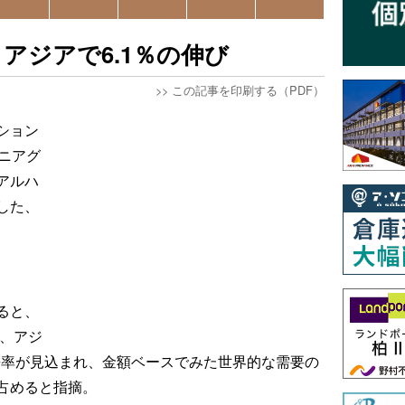
アジアで6.1％の伸び
>>
この記事を印刷する（PDF）
ション
ニアグ
アルハ
した、
ると、
は、アジ
長率が見込まれ、金額ベースでみた世界的な需要の
占めると指摘。