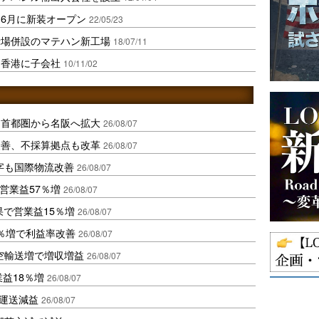
6月に新装オープン
22/05/23
示場併設のマテハン新工場
18/07/11
け香港に子会社
10/11/02
、首都圏から名阪へ拡大
26/08/07
に改善、不採算拠点も改革
26/08/07
字も国際物流改善
26/08/07
営業益57％増
26/08/07
果で営業益15％増
26/08/07
2％増で利益率改善
26/08/07
空輸送増で増収増益
26/08/07
業益18％増
26/08/07
も運送減益
26/08/07