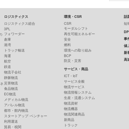
ロジスティクス
環境・CSR
話
ロジスティクス総合
CSR
短
モーダルシフト
3PL
D
フォワーダー
再生可能エネルギー
の
事
倉庫
安全
港湾
燃料
値
トラック輸送
環境への取り組み
新
海運
BCP
高
防災・災害
航空
鉄道
サービス・商品
物流子会社
ICT・IoT
静脈物流
サービス全般
災害物流
ンネ
物流サービス
食品物流
物流情報システム
EC物流
生産・流通システム
メディカル物流
物流資材
アパレル物流
物流機器
都市・館内物流
物流関連商品
スタートアップ･ベンチャー
新商品
利用運送
トラック
貿易・税関