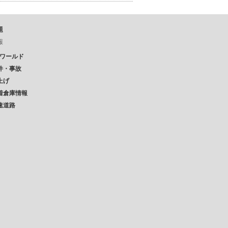
題
報
Pワールド
件・事故
上げ
着倉庫情報
速道路