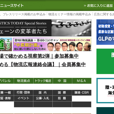
S TODAY｜国内最大の物流ニュースサイト
3PL, SCMなど国内外の最新の物流
、プレスリリース掲載のお申込み
物流セミナー情報の掲載申込み
広告に関する
場で確かめる視察第2弾｜参加募集中
める【物流広報連絡会議】｜会員募集中