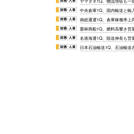
ヤマタネ1Q、物流増収も一
中央倉庫1Q、国内輸送と輸
南総通運1Q、倉庫稼働率上
栗林商船1Q、燃料高響き営
名港海運1Q、陸送伸長も営業
日本石油輸送1Q、石油輸送