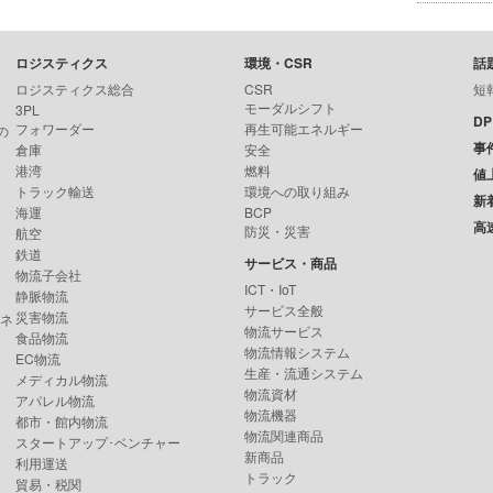
ロジスティクス
環境・CSR
話
ロジスティクス総合
CSR
短
モーダルシフト
3PL
D
フォワーダー
再生可能エネルギー
の
事
倉庫
安全
港湾
燃料
値
トラック輸送
環境への取り組み
新
海運
BCP
高
防災・災害
航空
鉄道
サービス・商品
物流子会社
ICT・IoT
静脈物流
サービス全般
災害物流
ンネ
物流サービス
食品物流
物流情報システム
EC物流
生産・流通システム
メディカル物流
物流資材
アパレル物流
物流機器
都市・館内物流
物流関連商品
スタートアップ･ベンチャー
新商品
利用運送
トラック
貿易・税関