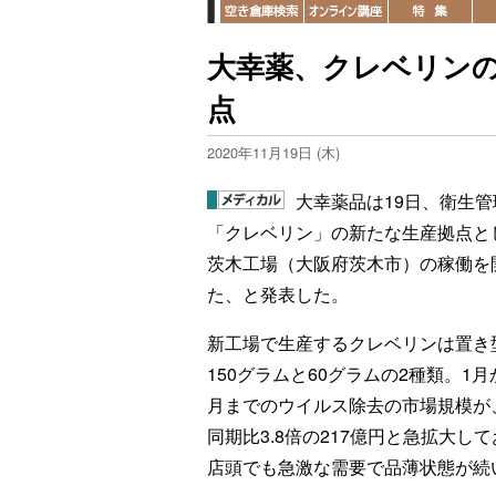
大幸薬、クレベリン
点
2020年11月19日 (木)
大幸薬品は19日、衛生管
「クレベリン」の新たな生産拠点と
茨木工場（大阪府茨木市）の稼働を
た、と発表した。
新工場で生産するクレベリンは置き
150グラムと60グラムの2種類。1月
月までのウイルス除去の市場規模が
同期比3.8倍の217億円と急拡大し
店頭でも急激な需要で品薄状態が続