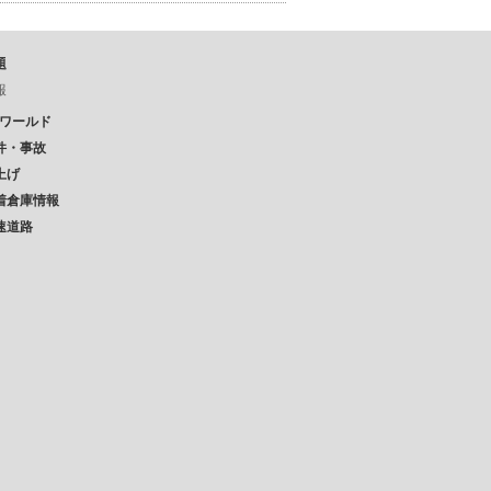
題
報
Pワールド
件・事故
上げ
着倉庫情報
速道路