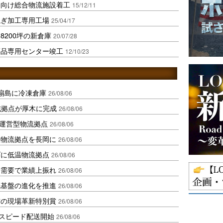
ト向け総合物流施設着工
15/12/11
ねぎ加工専用工場
25/04/17
200坪の新倉庫
20/07/28
薬品専用センター竣工
12/10/23
扇島に冷凍倉庫
26/08/06
域拠点が厚木に完成
26/08/06
運営型物流拠点
26/08/06
温物流拠点を長岡に
26/08/06
ダに低温物流拠点
26/08/06
送需要で業績上振れ
26/08/06
流基盤の進化を推進
26/08/06
賞の現場革新特別賞
26/08/06
しスピード配送開始
26/08/06