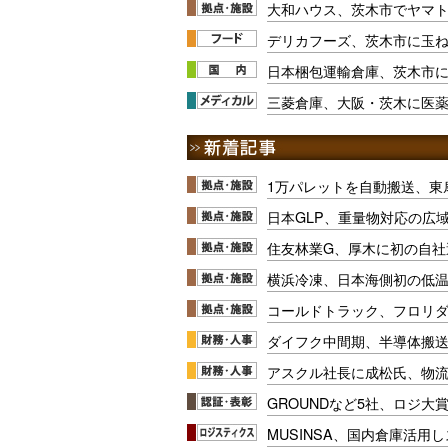
大和ハウス、茨木市でヤマ
デリカフーズ、茨木市に玉
日本梱包運輸倉庫、茨木市に8
三菱倉庫、大阪・茨木に医
1万パレットを自動搬送、東
日本GLP、重量物対応の広
住友林業G、厚木に初の自社
横浜冷凍、日本海側初の低
コールドトラック、フロリ
ダイフク中間期、半導体搬
アスクル社長に成松氏、物
GROUNDなど5社、ロジ大
MUSINSA、国内倉庫活用