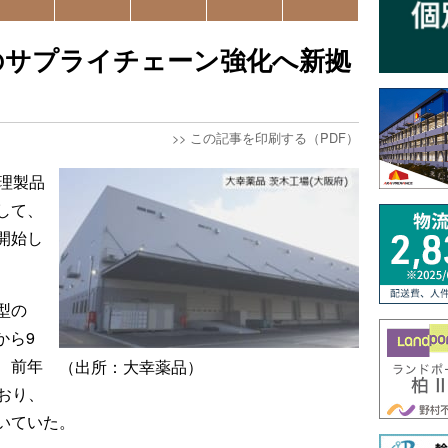
のサプライチェーン強化へ新拠
>>
この記事を印刷する（PDF）
理製品
して、
開始し
型の
から9
、前年
（出所：大幸薬品）
ており、
いていた。