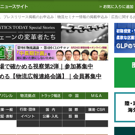
S TODAY｜国内最大の物流ニュースサイト
3PL, SCMなど国内外の最新の物流
、プレスリリース掲載のお申込み
物流セミナー情報の掲載申込み
広告に関する
場で確かめる視察第2弾｜参加募集中
める【物流広報連絡会議】｜会員募集中