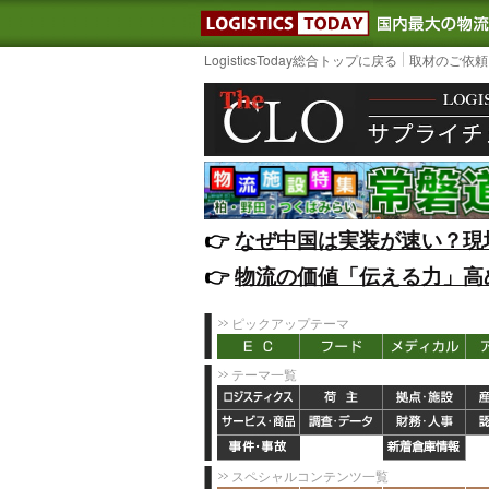
LOGISTIC
LogisticsToday総合トップに戻る
取材のご依頼
👉️
なぜ中国は実装が速い？現
👉️
物流の価値「伝える力」高
ピックアップテーマ
テーマ一覧
スペシャルコンテンツ一覧