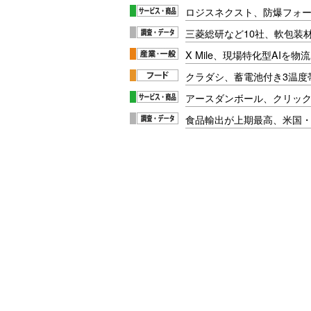
ロジスネクスト、防爆フォ
三菱総研など10社、軟包装
X Mile、現場特化型AIを
クラダシ、蓄電池付き3温度
アースダンボール、クリッ
食品輸出が上期最高、米国