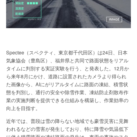
Spectee（スペクティ、東京都千代田区）は24日、日本
気象協会（豊島区）、福井県と共同で路面状態をリアル
タイムに判別する実証実験を行う、と発表した。12月か
ら来年8月にかけ、道路に設置されたカメラより得られ
た画像から、AIにがリアルタイムに路面の凍結、積雪状
態を判別し、通行の安全や除雪作業、凍結防止剤散布作
業の実施判断を提供できる仕組みを構築し、作業効率の
向上を目指す。
近年では、普段は雪の降らない地域でも豪雪災害に見舞
われるなどの雪害が発生しており、特に降雪や気温低下
に伴う積雪路面や凍結路面の発生は、車両の事故やスタ