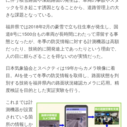
ックを引き起こす誘因となることから、道路管理上の大
きな課題となっている。
福井県では2018年2月の豪雪で立ち往生車が発生し、国
道8号に1500台もの車両が長時間にわたって滞留する事
態となったが、冬季の防災情報に対する計測機器は高額
だったり、技術的に開発途上であったりという理由で、
人の目に頼らざることを得ないのが実情だった。
日本気象協会とスペクティは19年からカメラ映像に着
目。AIを使って冬季の防災情報を取得し、路面状態を判
別する技術を福井県内の路面状況確認カメラに応用。精
度検証を目的とした実証実験を行う。
これまでは計
測機器が設置
されている箇
所の情報しか