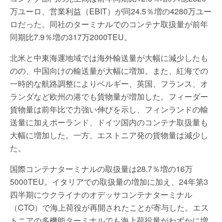
万ユーロ、営業利益（EBIT）が同24.5％増の4280万ユー
ロだった。同社のターミナルでのコンテナ取扱量が前年
同期比7.9％増の317万2000TEU。
北米と中東海運地域では海外輸送量が大幅に減少したも
のの、中国向けの輸送量が大幅に増加。また、紅海での
一時的な航路調整によりベルギー、英国、フランス、オ
ランダなど欧州の港でも貨物量が増加した。フィーダー
貨物量は前年比で力強い伸びを示し、フィンランドの輸
送量に加えポーランド、ドイツ国内のコンテナ取扱量も
大幅に増加した。一方、エストニア発の貨物量は減少し
た。
国際コンテナターミナルの取扱量は28.7％増の16万
5000TEU。イタリアでの取扱量の増加に加え、24年第3
四半期にウクライナのオデッサコンテナターミナル
（CTO）で海上荷役が再開されたことが寄与した。エス
トニアの多機能ターミナルでも海上荷役量がわずかに増