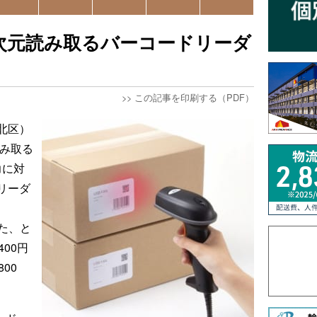
2次元読み取るバーコードリーダ
>>
この記事を印刷する（PDF）
北区）
読み取る
力に対
リーダ
した、と
00円
00