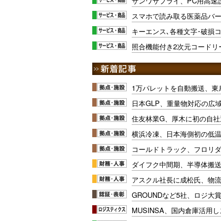
サンワサプライ、PC用高速
スマホで読み取る医薬品バ
キーエンス､各種文字･破損
照合機能付き2次元コードリ
1万パレットを自動搬送、東
日本GLP、重量物対応の広
住友林業G、厚木に初の自社
横浜冷凍、日本海側初の低
コールドトラック、フロリ
ダイフク中間期、半導体搬
アスクル社長に成松氏、物
GROUNDなど5社、ロジ大
MUSINSA、国内倉庫活用