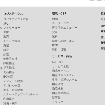
ロジスティクス
環境・CSR
話
ロジスティクス総合
CSR
短
モーダルシフト
3PL
D
フォワーダー
再生可能エネルギー
の
事
倉庫
安全
港湾
燃料
値
トラック輸送
環境への取り組み
新
海運
BCP
高
防災・災害
航空
鉄道
サービス・商品
物流子会社
ICT・IoT
静脈物流
サービス全般
災害物流
ンネ
物流サービス
食品物流
物流情報システム
EC物流
生産・流通システム
メディカル物流
物流資材
アパレル物流
物流機器
都市・館内物流
物流関連商品
スタートアップ･ベンチャー
新商品
利用運送
トラック
貿易・税関