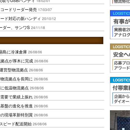
読取りUSBハンディ
18/02/01
ーコードリーダー発売
17/03/07
コード対応の新ハンディ
20/10/12
ーダー、サンワS
24/11/18
扇島に冷凍倉庫
26/08/06
域拠点が厚木に完成
26/08/06
運営型物流拠点
26/08/06
温物流拠点を長岡に
26/08/06
ダに低温物流拠点
26/08/06
送需要で業績上振れ
26/08/06
流基盤の進化を推進
26/08/06
賞の現場革新特別賞
26/08/06
しスピード配送開始
26/08/06