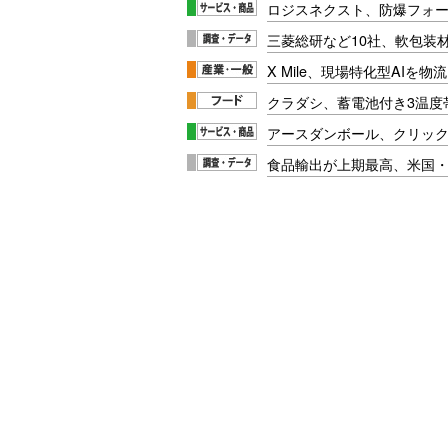
ロジスネクスト、防爆フォ
三菱総研など10社、軟包装
X Mile、現場特化型AIを
クラダシ、蓄電池付き3温度
アースダンボール、クリッ
食品輸出が上期最高、米国