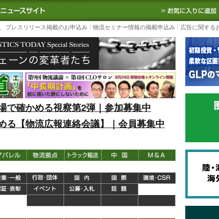
S TODAY｜国内最大の物流ニュースサイト
3PL, SCMなど国内外の最新の物流
、プレスリリース掲載のお申込み
物流セミナー情報の掲載申込み
広告に関する
場で確かめる視察第2弾｜参加募集中
める【物流広報連絡会議】｜会員募集中