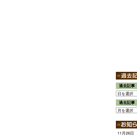
過去記事
過去記事
11月26日