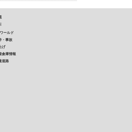
題
報
Pワールド
件・事故
上げ
着倉庫情報
速道路