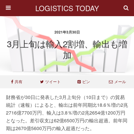
LOGISTICS TODAY
2021年3月30日
3月上旬は輸入2割増、輸出も増
加
共有
ツイート
ピン
メール
財務省が30日に発表した3月上旬分（10日まで）の貿易
統計（速報）によると、輸出は前年同期比18.6％増の2兆
2716億7700万円、輸入は3.8％増の2兆2654億1200万円
となった。差引収支は62億6500万円の輸出超過。前年同
期は2670億5600万円の輸入超過だった。