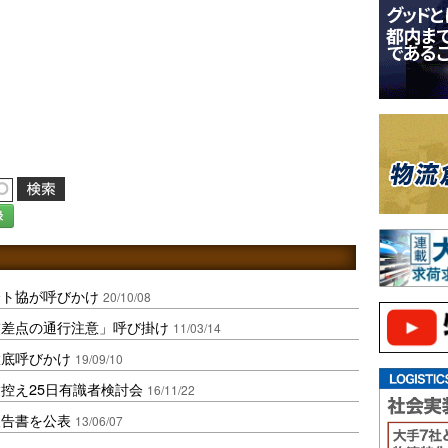
録
全ト協が呼びかけ
20/10/08
交差点の通行注意」呼び掛け
11/03/14
徹底呼びかけ
19/09/10
控え25日有識者検討会
16/11/22
報告書を公表
13/06/07