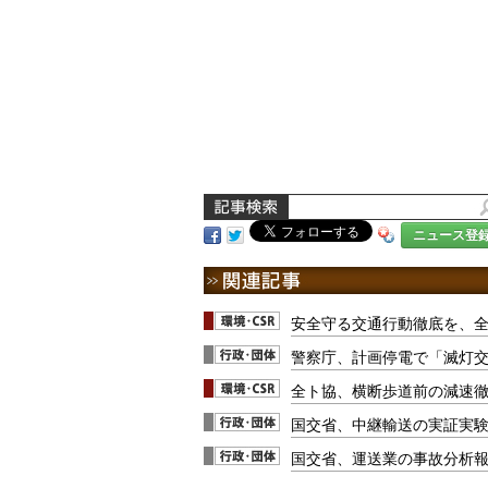
ニュース登
安全守る交通行動徹底を、
警察庁、計画停電で「滅灯
全ト協、横断歩道前の減速
国交省、中継輸送の実証実験
国交省、運送業の事故分析