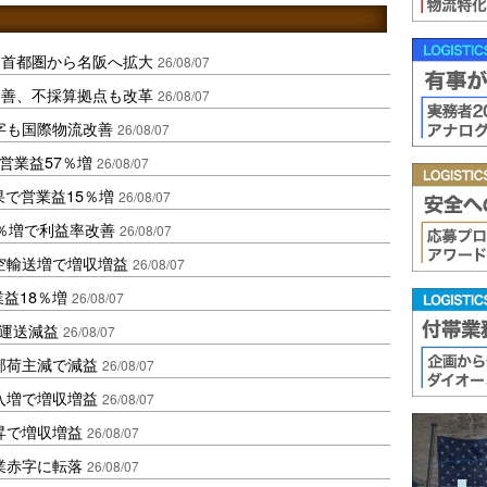
、首都圏から名阪へ拡大
26/08/07
に改善、不採算拠点も改革
26/08/07
字も国際物流改善
26/08/07
営業益57％増
26/08/07
果で営業益15％増
26/08/07
2％増で利益率改善
26/08/07
空輸送増で増収増益
26/08/07
業益18％増
26/08/07
も運送減益
26/08/07
部荷主減で減益
26/08/07
入増で増収増益
26/08/07
昇で増収増益
26/08/07
業赤字に転落
26/08/07