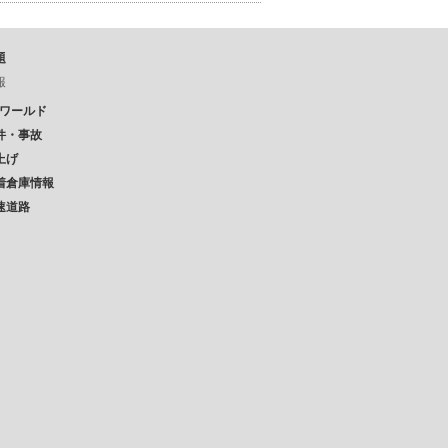
題
報
Pワールド
件・事故
上げ
着倉庫情報
速道路