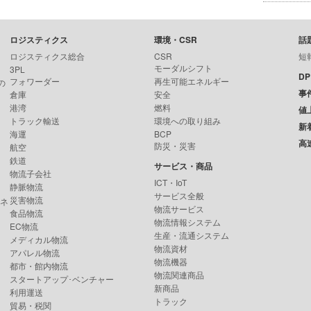
ロジスティクス
環境・CSR
話
ロジスティクス総合
CSR
短
モーダルシフト
3PL
D
フォワーダー
再生可能エネルギー
の
事
倉庫
安全
港湾
燃料
値
トラック輸送
環境への取り組み
新
海運
BCP
高
防災・災害
航空
鉄道
サービス・商品
物流子会社
ICT・IoT
静脈物流
サービス全般
災害物流
ンネ
物流サービス
食品物流
物流情報システム
EC物流
生産・流通システム
メディカル物流
物流資材
アパレル物流
物流機器
都市・館内物流
物流関連商品
スタートアップ･ベンチャー
新商品
利用運送
トラック
貿易・税関