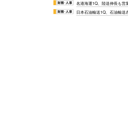
名港海運1Q、陸送伸長も営業
日本石油輸送1Q、石油輸送