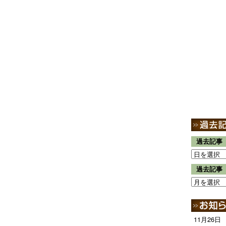
過去記事
過去記事
11月26日