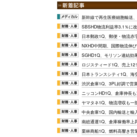
新幹線で再生医療細胞輸送
SBSHD物流利益率3.1％
日本郵政1Q、郵便・物流赤
NXHD中間期、国際物流伸び
SGHD1Q、モリソン連結効
ロジスティード1Q、売上1
日本トランスシティ1Q、海
渋沢倉庫1Q、3PL好調で営
ニッコンHD1Q、倉庫伸長
ヤマタネ1Q、物流増収も一
中央倉庫1Q、国内輸送と輸
南総通運1Q、倉庫稼働率上
栗林商船1Q、燃料高響き営