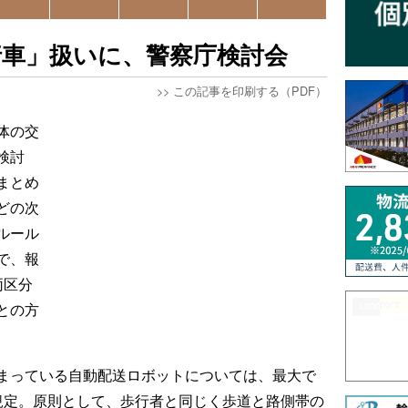
行車」扱いに、警察庁検討会
>>
この記事を印刷する（PDF）
体の交
検討
まとめ
どの次
ルール
で、報
両区分
との方
まっている自動配送ロボットについては、最大で
規定。原則として、歩行者と同じく歩道と路側帯の