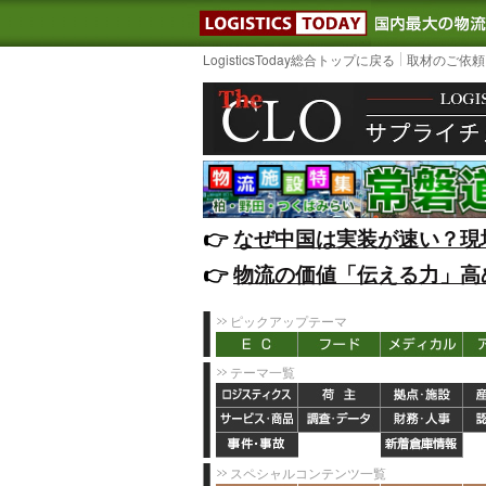
LOGISTIC
LogisticsToday総合トップに戻る
取材のご依頼
👉️
なぜ中国は実装が速い？現
👉️
物流の価値「伝える力」高
ピックアップテーマ
テーマ一覧
スペシャルコンテンツ一覧