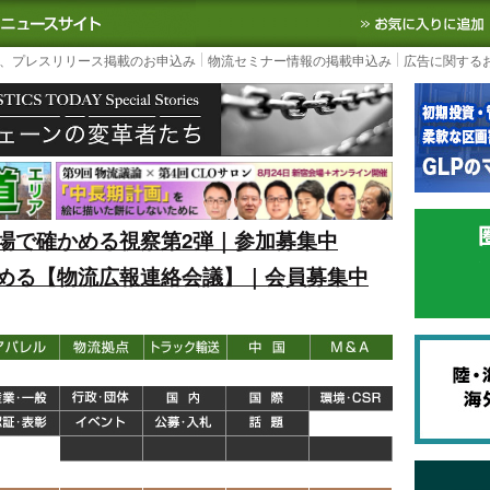
S TODAY｜国内最大の物流ニュースサイト
3PL, SCMなど国内外の最新の物流
、プレスリリース掲載のお申込み
物流セミナー情報の掲載申込み
広告に関する
場で確かめる視察第2弾｜参加募集中
める【物流広報連絡会議】｜会員募集中