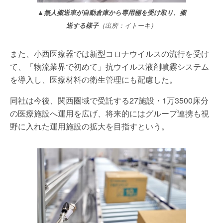
▲無人搬送車が自動倉庫から専用棚を受け取り、搬
送する様子
（出所：イトーキ）
また、小西医療器では新型コロナウイルスの流行を受け
て、「物流業界で初めて」抗ウイルス液剤噴霧システム
を導入し、医療材料の衛生管理にも配慮した。
同社は今後、関西圏域で受託する27施設・1万3500床分
の医療施設へ運用を広げ、将来的にはグループ連携も視
野に入れた運用施設の拡大を目指すという。