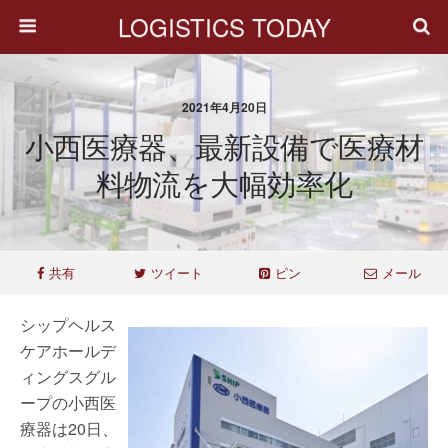
LOGISTICS TODAY
2021年4月20日
小西医療器、最新設備で医療材
料物流を大幅効率化
共有
ツイート
ピン
メール
シップヘルス
ケアホールデ
ィングスグル
ープの小西医
療器は20日、