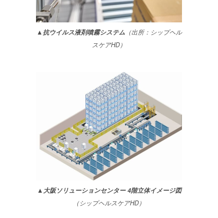
▲抗ウイルス液剤噴霧システム
（出所：シップヘル
スケアHD）
▲大阪ソリューションセンター 4階立体イメージ図
（シップヘルスケアHD）