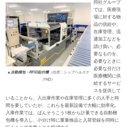
同社グループ
では、医療現
場に対する物
品の供給や、
在庫管理、流
通加工などを
請け負い、必
要なものを、
必要なときに
必要な分だけ
▲自動梱包・RFID貼付機
（出所：シップヘルスケ
医療機関に供
アHD）
給するサービ
スを提供して
いることから、入出庫作業や在庫管理に多くの人手と時
間を要していたが、これらを最新設備で大幅に効率化。
入庫作業では、ばんそうこう1枚から計量できる自動梱
包機を導入し、小分け時に重量検品と入荷登録を同時に