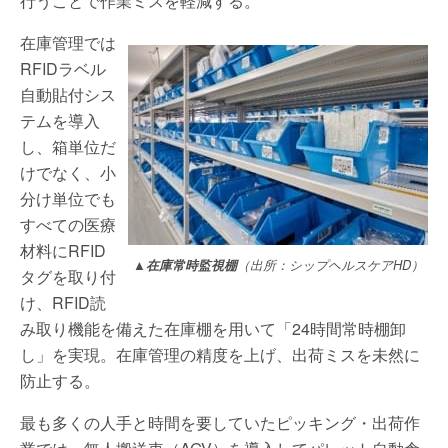
行うことで作業ミスを軽減する。
在庫管理では
RFIDラベル
自動貼付シス
テムを導入
し、箱単位だ
けでなく、小
分け単位でも
すべての医療
材料にRFID
▲在庫常時監視棚
（出所：シップヘルスケアHD）
タグを取り付
け、RFID読
み取り機能を備えた在庫棚を用いて「24時間常時棚卸
し」を実現。在庫管理の精度を上げ、出荷ミスを未然に
防止する。
最も多くの人手と時間を要していたピッキング・出荷作