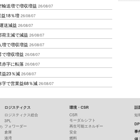
空輸送増で増収増益
26/08/07
業益18％増
26/08/07
も運送減益
26/08/07
部荷主減で減益
26/08/07
入増で増収増益
26/08/07
昇で増収増益
26/08/07
業赤字に転落
26/08/07
益23％減
26/08/07
赤字で営業益68％減
26/08/07
ロジスティクス
環境・CSR
話
ロジスティクス総合
CSR
短
モーダルシフト
3PL
D
フォワーダー
再生可能エネルギー
の
事
倉庫
安全
港湾
燃料
値