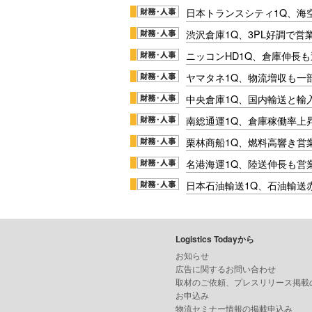
日本トランスシティ1Q、海
渋沢倉庫1Q、3PL好調で営
ニッコンHD1Q、倉庫伸長
ヤマタネ1Q、物流増収も一
中央倉庫1Q、国内輸送と輸
南総通運1Q、倉庫稼働率上
栗林商船1Q、燃料高響き営
名港海運1Q、陸送伸長も営業
日本石油輸送1Q、石油輸送
Logistics Todayから
お知らせ
広告に関するお問い合わせ
取材のご依頼、プレスリリース掲載
お申込み
物流セミナー情報の掲載申込み