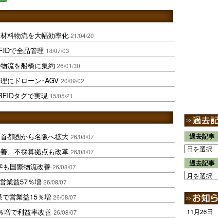
療材料物流を大幅効率化
21/04/20
IDで全品管理
18/07/03
料物流を船橋に集約
26/01/30
理にドローン･AGV
20/09/02
FIDタグで実現
15/05/21
、首都圏から名阪へ拡大
過去記事
26/08/07
に改善、不採算拠点も改革
26/08/07
過去記事
字も国際物流改善
26/08/07
営業益57％増
26/08/07
果で営業益15％増
26/08/07
2％増で利益率改善
11月26日
26/08/07