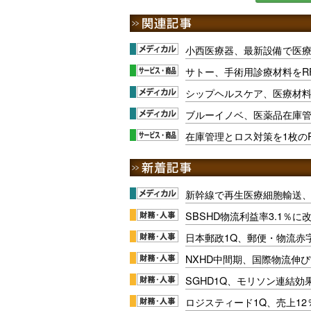
小西医療器、最新設備で医
サトー、手術用診療材料をRF
シップヘルスケア、医療材
ブルーイノベ、医薬品在庫管
在庫管理とロス対策を1枚のR
新幹線で再生医療細胞輸送
SBSHD物流利益率3.1％
日本郵政1Q、郵便・物流赤
NXHD中間期、国際物流伸び
SGHD1Q、モリソン連結効
ロジスティード1Q、売上1