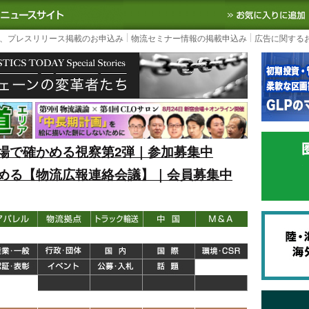
S TODAY｜国内最大の物流ニュースサイト
3PL, SCMなど国内外の最新の物流
、プレスリリース掲載のお申込み
物流セミナー情報の掲載申込み
広告に関する
場で確かめる視察第2弾｜参加募集中
める【物流広報連絡会議】｜会員募集中