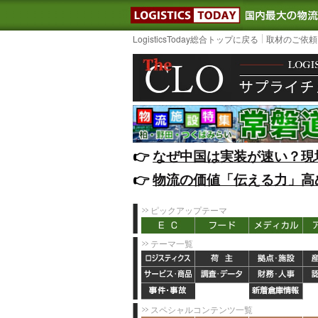
LOGISTIC
LogisticsToday総合トップに戻る
取材のご依頼
👉️
なぜ中国は実装が速い？現
👉️
物流の価値「伝える力」高
ピックアップテーマ
テーマ一覧
スペシャルコンテンツ一覧