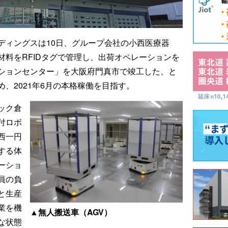
ディングスは10日、グループ会社の小西医療器
料をRFIDタグで管理し、出荷オペレーションを
ションセンター」を大阪府門真市で竣工した、と
、2021年6月の本格稼働を目指す。
ック倉
付ロボ
西一円
する体
ーショ
員の負
と生産
業を機
▲無人搬送車（AGV）
な状態