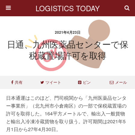
LOGISTICS TODAY
2021年4月23日
日通、九州医薬品センターで保
税蔵置場許可を取得
共有
ツイート
ピン
メール
日本通運はこのほど、門司税関から「九州医薬品センタ
ー事業所」（北九州市小倉南区）の一部で保税蔵置場の
許可を取得した。164平方メートルで、輸出入一般貨物
と輸出入冷凍冷蔵貨物を取り扱う。許可期間は2021年5
月1日から27年4月30日。