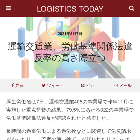
LOGISTICS TODAY
2021年5月7日
運輸交通業、労働基準関係法違
反率の高さ際立つ
共有
ツイート
ピン
メール
厚生労働省は7日、運輸交通業405の事業場で昨年11月に
実施した重点監督の結果、79.5%にあたる322の事業場で
労働基準関係法違反が確認されたと発表した。
長時間の過重労働による過労死などに関連して労災請求
があったり、「若者の使い捨て」が疑われたりといった