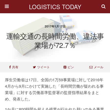
LOGISTICS TODAY
2017年1月17日
運輸交通の長時間労働、違法事
業場が72.7％
共有
ツイート
ピン
メール
厚生労働省は17日、全国の1万59事業場に対して2016年
4月から9月にかけて実施した「長時間労働が疑われる事
業場」に対する労働基準監督署の監督指導結果をまと
め、発表した。
1か月に800時間を超える残業が行われた疑いのある事業