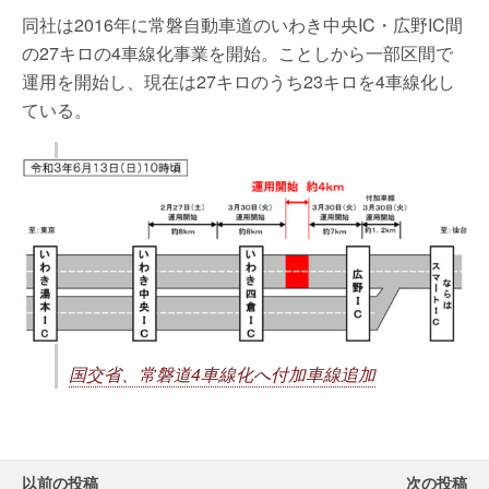
同社は2016年に常磐自動車道のいわき中央IC・広野IC間
の27キロの4車線化事業を開始。ことしから一部区間で
運用を開始し、現在は27キロのうち23キロを4車線化し
ている。
国交省、常磐道4車線化へ付加車線追加
以前の投稿
次の投稿