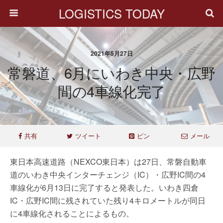
LOGISTICS TODAY
2021年5月27日
常磐道、6月にいわき中央・広野
間の4車線化完了
共有
ツイート
ピン
メール
東日本高速道路（NEXCO東日本）は27日、常磐自動車
道のいわき中央インターチェンジ（IC）・広野IC間の4
車線化が6月13日に完了すると発表した。いわき四倉
IC・広野IC間に残されていた残り4キロメートルが同日
に4車線化されることによるもの。