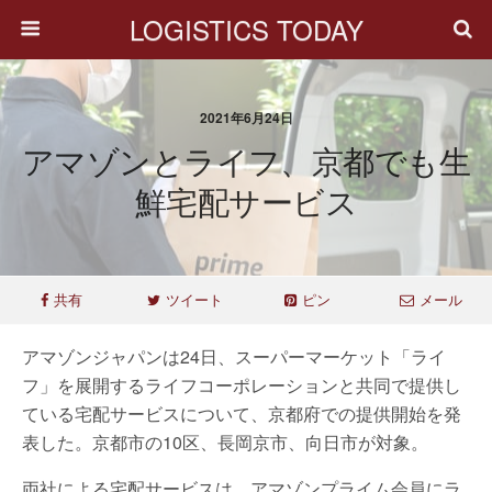
LOGISTICS TODAY
2021年6月24日
アマゾンとライフ、京都でも生
鮮宅配サービス
共有
ツイート
ピン
メール
アマゾンジャパンは24日、スーパーマーケット「ライ
フ」を展開するライフコーポレーションと共同で提供し
ている宅配サービスについて、京都府での提供開始を発
表した。京都市の10区、長岡京市、向日市が対象。
両社による宅配サービスは、アマゾンプライム会員にラ