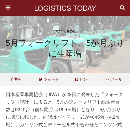
LOGISTICS TODAY
2021年6月24日
5月フォークリフト、5か月ぶり
に生産増
共有
ツイート
ピン
メール
日本産業車両協会（JIVA）が23日に発表した「フォーク
リフト統計」によると、5月のフォークリフト総生産台
数は9240台（前年同月比18.9％増）となり、5か月ぶり
に増加に転じた。内訳はバッテリー式が4645台（4.2％
増）、ガソリン式とディーゼル式を合わせたエンジン式