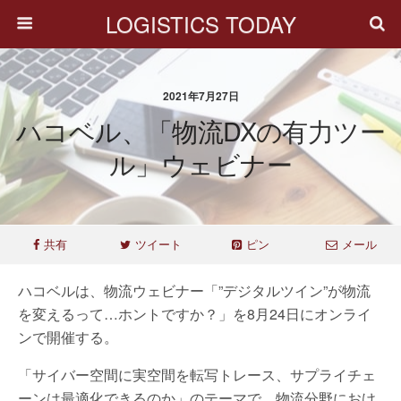
LOGISTICS TODAY
2021年7月27日
ハコベル、「物流DXの有力ツー
ル」ウェビナー
共有
ツイート
ピン
メール
ハコベルは、物流ウェビナー「”デジタルツイン”が物流
を変えるって…ホントですか？」を8月24日にオンライ
ンで開催する。
「サイバー空間に実空間を転写トレース、サプライチェ
ーンは最適化できるのか」のテーマで、物流分野におけ