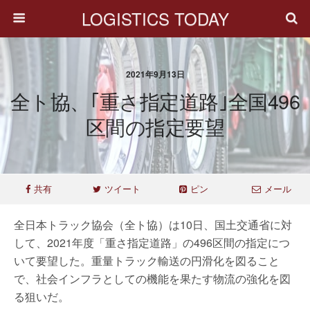
LOGISTICS TODAY
2021年9月13日
全ト協、｢重さ指定道路｣全国496
区間の指定要望
共有
ツイート
ピン
メール
全日本トラック協会（全ト協）は10日、国土交通省に対
して、2021年度「重さ指定道路」の496区間の指定につ
いて要望した。重量トラック輸送の円滑化を図ること
で、社会インフラとしての機能を果たす物流の強化を図
る狙いだ。