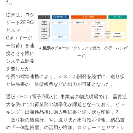
た。
従来は、ロジ
ザードZERO
とスマート
Cat（イージ
ー出荷）を連
▲連携のイメージ
（クリックで拡大、出所：ロジザ
携させる際に
ード）
システム開発
を要したが、
今回の標準連携により、システム開発を経ずに、送り状
と納品書の一体型帳票などの出力が可能となった。
通販・EC（電子商取引）事業者の物流現場では、需要拡
大を受けて出荷業務の効率化が課題となっており、ピッ
キング・出荷検品後に購入明細書と送り状を印刷する
「送り状の後発行」や、送り状と出荷指示情報、納品書
の「一体型帳票」の活用が増加。ロジザードとヤマトシ