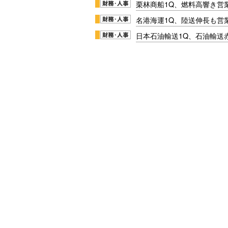
栗林商船1Q、燃料高響き営
名港海運1Q、陸送伸長も営業
日本石油輸送1Q、石油輸送