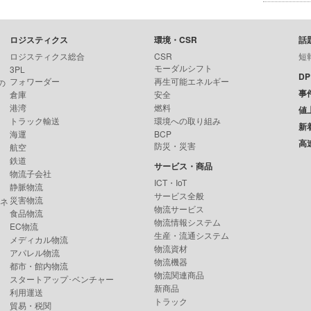
ロジスティクス
環境・CSR
話
ロジスティクス総合
CSR
短
モーダルシフト
3PL
D
フォワーダー
再生可能エネルギー
の
事
倉庫
安全
港湾
燃料
値
トラック輸送
環境への取り組み
新
海運
BCP
高
防災・災害
航空
鉄道
サービス・商品
物流子会社
ICT・IoT
静脈物流
サービス全般
災害物流
ンネ
物流サービス
食品物流
物流情報システム
EC物流
生産・流通システム
メディカル物流
物流資材
アパレル物流
物流機器
都市・館内物流
物流関連商品
スタートアップ･ベンチャー
新商品
利用運送
トラック
貿易・税関