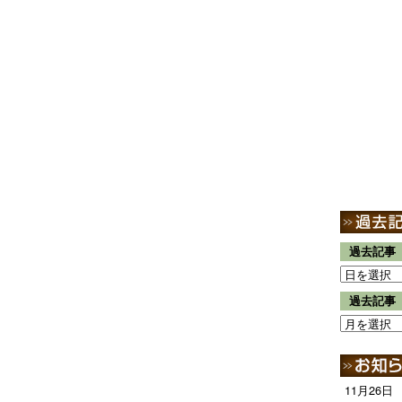
過去記事
過去記事
11月26日