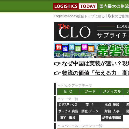
LOGISTIC
LogisticsToday総合トップに戻る
取材のご依頼
👉️
なぜ中国は実装が速い？現
👉️
物流の価値「伝える力」高
ピックアップテーマ
テーマ一覧
スペシャルコンテンツ一覧