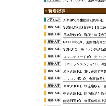
新幹線で再生医療細胞輸送
SBSHD物流利益率3.1％
日本郵政1Q、郵便・物流赤
NXHD中間期、国際物流伸び
SGHD1Q、モリソン連結効
ロジスティード1Q、売上1
日本トランスシティ1Q、海
渋沢倉庫1Q、3PL好調で営
ニッコンHD1Q、倉庫伸長
ヤマタネ1Q、物流増収も一
中央倉庫1Q、国内輸送と輸
南総通運1Q、倉庫稼働率上