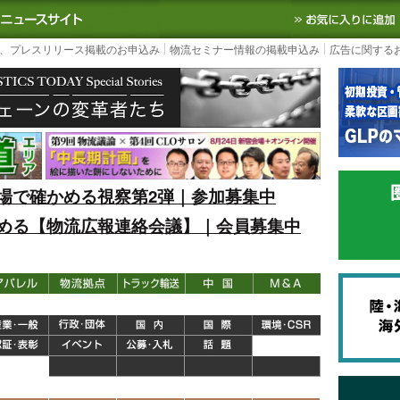
S TODAY｜国内最大の物流ニュースサイト
3PL, SCMなど国内外の最新の物流
、プレスリリース掲載のお申込み
物流セミナー情報の掲載申込み
広告に関する
場で確かめる視察第2弾｜参加募集中
める【物流広報連絡会議】｜会員募集中