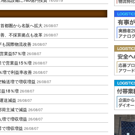
14/05/19
、首都圏から名阪へ拡大
26/08/07
に改善、不採算拠点も改革
26/08/07
字も国際物流改善
26/08/07
営業益57％増
26/08/07
果で営業益15％増
26/08/07
2％増で利益率改善
26/08/07
空輸送増で増収増益
26/08/07
業益18％増
26/08/07
も運送減益
26/08/07
部荷主減で減益
26/08/07
入増で増収増益
26/08/07
昇で増収増益
26/08/07