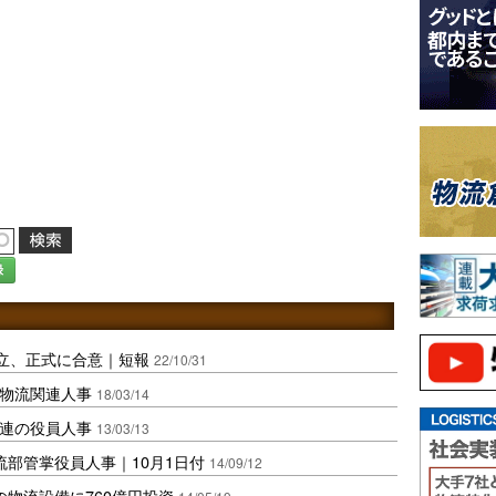
録
立、正式に合意｜短報
22/10/31
社物流関連人事
18/03/14
関連の役員人事
13/03/13
流部管掌役員人事｜10月1日付
14/09/12
の物流設備に760億円投資