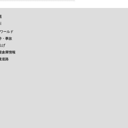
題
報
Pワールド
件・事故
上げ
着倉庫情報
速道路