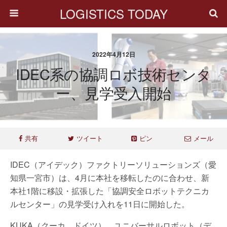
LOGISTICS TODAY
2022年4月12日
IDEC系の協調ロボ技術センタ
ー、見学受入開始
共有
ツイート
ピン
メール
IDEC（アイデック）ファクトリーソリューションズ（愛
知県一宮市）は、4月に本社を移転したのに合わせ、新
本社1階に移設・拡張した「協調安全ロボットテクニカ
ルセンター」の見学受け入れを11日に開始した。
KUKA（クーカ、ドイツ）、ユニバーサルロボット（デ