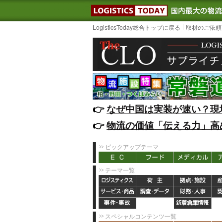
LOGISTIC
LogisticsToday総合トップに戻る
取材のご依頼
👉️
なぜ中国は実装が速い？現
👉️
物流の価値「伝える力」高
ピックアップテーマ
テーマ一覧
スペシャルコンテンツ一覧