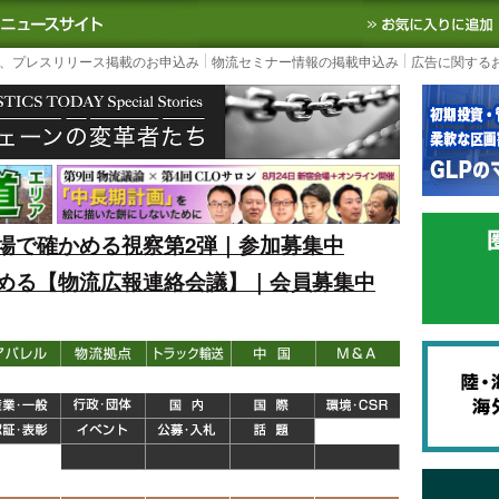
S TODAY｜国内最大の物流ニュースサイト
3PL, SCMなど国内外の最新の物流
、プレスリリース掲載のお申込み
物流セミナー情報の掲載申込み
広告に関する
場で確かめる視察第2弾｜参加募集中
める【物流広報連絡会議】｜会員募集中