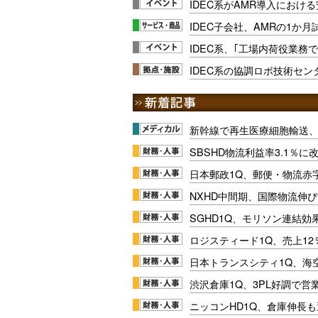
IDEC系がAMR導入における
IDEC子会社、AMRの1か
IDEC系、｢工場内荷役業務
IDEC系の協調ロボ技術セ
新幹線で再生医療細胞輸送
SBSHD物流利益率3.1％
日本郵政1Q、郵便・物流赤
NXHD中間期、国際物流伸び
SGHD1Q、モリソン連結効
ロジスティード1Q、売上1
日本トランスシティ1Q、海
渋沢倉庫1Q、3PL好調で営
ニッコンHD1Q、倉庫伸長