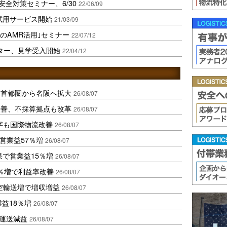
安全対策セミナー、6/30
22/06/09
月試用サービス開始
21/03/09
でのAMR活用｣セミナー
22/07/12
ンター、見学受入開始
22/04/12
、首都圏から名阪へ拡大
26/08/07
に改善、不採算拠点も改革
26/08/07
字も国際物流改善
26/08/07
営業益57％増
26/08/07
果で営業益15％増
26/08/07
2％増で利益率改善
26/08/07
空輸送増で増収増益
26/08/07
業益18％増
26/08/07
も運送減益
26/08/07