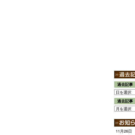
過去記事
過去記事
11月26日