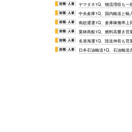
ヤマタネ1Q、物流増収も一
中央倉庫1Q、国内輸送と輸
南総通運1Q、倉庫稼働率上
栗林商船1Q、燃料高響き営
名港海運1Q、陸送伸長も営業
日本石油輸送1Q、石油輸送