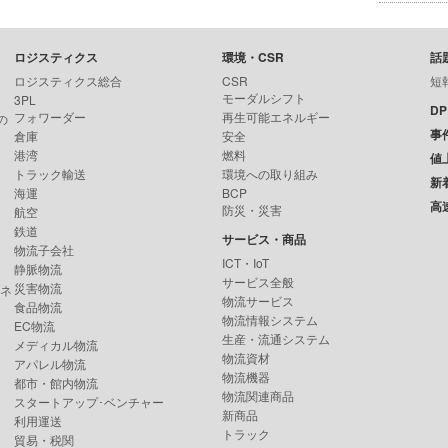
ロジスティクス
環境・CSR
話
ロジスティクス総合
CSR
短
モーダルシフト
3PL
D
フォワーダー
再生可能エネルギー
の
事
倉庫
安全
港湾
燃料
値
トラック輸送
環境への取り組み
新
海運
BCP
高
防災・災害
航空
鉄道
サービス・商品
物流子会社
ICT・IoT
静脈物流
サービス全般
災害物流
ンネ
物流サービス
食品物流
物流情報システム
EC物流
生産・流通システム
メディカル物流
物流資材
アパレル物流
物流機器
都市・館内物流
物流関連商品
スタートアップ･ベンチャー
新商品
利用運送
トラック
貿易・税関