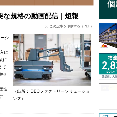
必要な規格の動画配信｜短報
>>
この記事を印刷する（PDF）
ューシ
、
導入に
策に
えて
併せ
産性
（出所：IDECファクトリーソリューショ
す
ンズ）