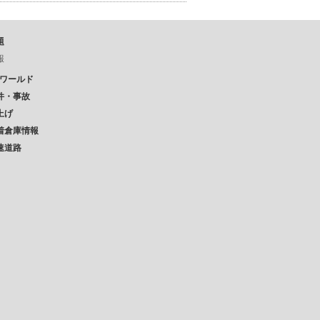
題
報
Pワールド
件・事故
上げ
着倉庫情報
速道路