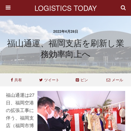
LOGISTICS TODAY
2022年4月28日
福山通運、福岡支店を刷新し業
務効率向上へ
共有
ツイート
ピン
メール
福山通運は27
日、福岡空港
の拡張工事に
伴う、福岡支
店（福岡市博