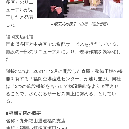
多区）のリニ
ューアルが完
了したと発表
した。
▲竣工式の様子
（出所：福山通運）
福岡支店は福
岡市博多区と中央区での集配サービスを担当している。
施設の一部のリニューアルにより、現場作業を効率化し
た。
隣接地には、2021年12月に開設した倉庫・整備工場の機
能を有する「福岡空港流通センター」が建ち並ぶ。同社
は「2つの施設機能を合わせて物流機能をより充実させ
ることで、さらなるサービス向上に努める」としてい
る。
■福岡支店の概要
名称：九州福山通運福岡支店
住所：福岡市博多区榎田1-5-8