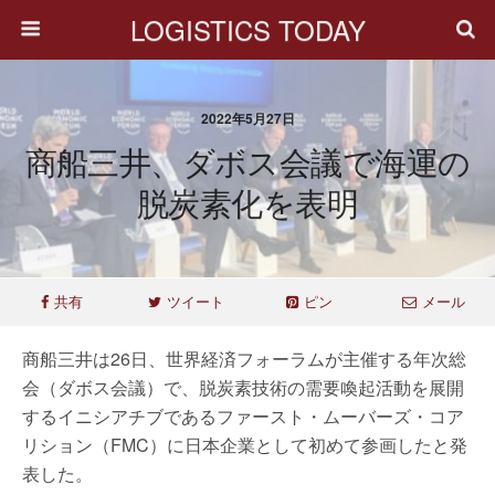
LOGISTICS TODAY
2022年5月27日
商船三井、ダボス会議で海運の
脱炭素化を表明
共有
ツイート
ピン
メール
商船三井は26日、世界経済フォーラムが主催する年次総
会（ダボス会議）で、脱炭素技術の需要喚起活動を展開
するイニシアチブであるファースト・ムーバーズ・コア
リション（FMC）に日本企業として初めて参画したと発
表した。