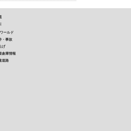
題
報
Pワールド
件・事故
上げ
着倉庫情報
速道路