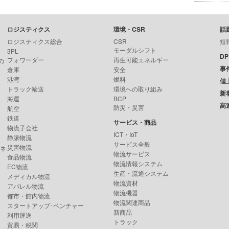
ロジスティクス
環境・CSR
話
ロジスティクス総合
CSR
短
モーダルシフト
3PL
D
フォワーダー
再生可能エネルギー
の
事
倉庫
安全
港湾
燃料
値
トラック輸送
環境への取り組み
新
海運
BCP
高
防災・災害
航空
鉄道
サービス・商品
物流子会社
ICT・IoT
静脈物流
サービス全般
災害物流
ンネ
物流サービス
食品物流
物流情報システム
EC物流
生産・流通システム
メディカル物流
物流資材
アパレル物流
物流機器
都市・館内物流
物流関連商品
スタートアップ･ベンチャー
新商品
利用運送
トラック
貿易・税関