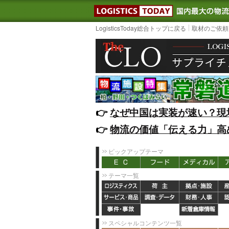
LOGISTIC
LogisticsToday総合トップに戻る
取材のご依頼
👉️
なぜ中国は実装が速い？現
👉️
物流の価値「伝える力」高
ピックアップテーマ
テーマ一覧
スペシャルコンテンツ一覧