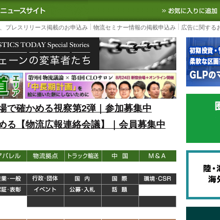
S TODAY｜国内最大の物流ニュースサイト
3PL, SCMなど国内外の最新の物流
、プレスリリース掲載のお申込み
物流セミナー情報の掲載申込み
広告に関する
場で確かめる視察第2弾｜参加募集中
める【物流広報連絡会議】｜会員募集中