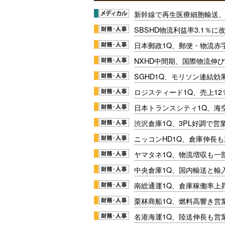
新幹線で再生医療細胞輸送
SBSHD物流利益率3.1％
日本郵政1Q、郵便・物流赤
NXHD中間期、国際物流伸び
SGHD1Q、モリソン連結効
ロジスティード1Q、売上1
日本トランスシティ1Q、海
渋沢倉庫1Q、3PL好調で営
ニッコンHD1Q、倉庫伸長
ヤマタネ1Q、物流増収も一
中央倉庫1Q、国内輸送と輸
南総通運1Q、倉庫稼働率上
栗林商船1Q、燃料高響き営
名港海運1Q、陸送伸長も営業