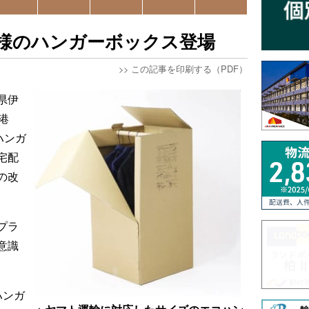
ズ仕様のハンガーボックス登場
>>
この記事を印刷する（PDF）
県伊
港
ハンガ
宅配
の改
プラ
意識
ハンガ