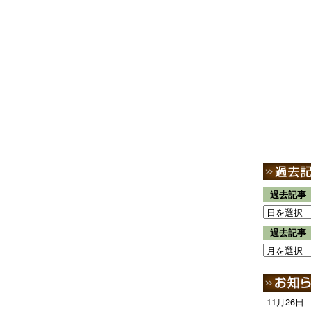
過去記事
過去記事
11月26日