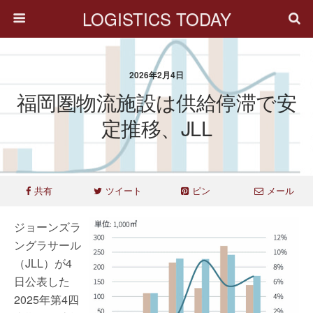
LOGISTICS TODAY
2026年2月4日
福岡圏物流施設は供給停滞で安
定推移、JLL
共有
ツイート
ピン
メール
ジョーンズラ
ングラサール
（JLL）が4
日公表した
2025年第4四