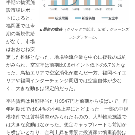
半期の物流施
設市場レポー
トによると、
福岡圏では今
▲
需給の推移
（クリックで拡大、出所：ジョーンズ
期の新規供給
ラングラサール）
がなく、市場
はおおむね安
定した推移となった。地場物流企業を中心に複数の成約
がみられ、空室率は前期比0.8ポイント低下の6.7％とな
った。鳥栖エリアで空室消化が進んだ一方、福岡ベイエ
リアや福岡インターチェンジ周辺では空室自体が少な
く、大きな動きは限定的だった。
平均賃料は月額坪当たり3547円と前期から横ばいで、前
年同期比では0.4％の小幅上昇にとどまった。一部の中規
模物件では賃料調整がみられたものの、大型物流施設で
は大きな変動はなかった。想定キャップレートも前期か
ら横ばいとなり、金利上昇を背景に投資家の慎重姿勢は