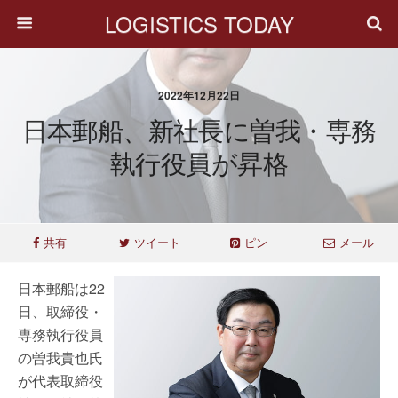
LOGISTICS TODAY
2022年12月22日
日本郵船、新社長に曽我・専務
執行役員が昇格
共有
ツイート
ピン
メール
日本郵船は22
日、取締役・
専務執行役員
の曽我貴也氏
が代表取締役