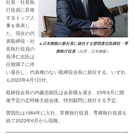
社長・社長執
行役員に昇格
するトップ人
事を発表し
た。現在の代
表取締役・社
▲日本郵船の新社長に就任する曽我貴也取締役・専
長執行役員の
務執行役員
（出所：日本郵船）
長澤仁志氏は
任期満了に伴
い退任し、代表権のない取締役会長に就任する。いずれ
も2023年4月1日付。
取締役会長の内藤忠顕氏は会長職を退き、23年6月に開
催予定の定時株主総会後、特別顧問に就任する予定。
曽我氏は1984年に入社。常務執行役員、専務執行役員を
経て2022年6月から現職。