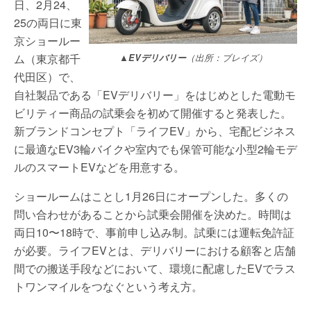
日、2月24、
25の両日に東
京ショールー
ム（東京都千
▲EVデリバリー
（出所：ブレイズ）
代田区）で、
自社製品である「EVデリバリー」をはじめとした電動モ
ビリティー商品の試乗会を初めて開催すると発表した。
新ブランドコンセプト「ライフEV」から、宅配ビジネス
に最適なEV3輪バイクや室内でも保管可能な小型2輪モデ
ルのスマートEVなどを用意する。
ショールームはことし1月26日にオープンした。多くの
問い合わせがあることから試乗会開催を決めた。時間は
両日10〜18時で、事前申し込み制。試乗には運転免許証
が必要。ライフEVとは、デリバリーにおける顧客と店舗
間での搬送手段などにおいて、環境に配慮したEVでラス
トワンマイルをつなぐという考え方。