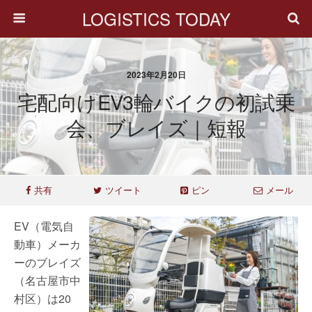
LOGISTICS TODAY
2023年2月20日
宅配向けEV3輪バイクの初試乗
会、ブレイズ｜短報
共有
ツイート
ピン
メール
EV（電気自
動車）メーカ
ーのブレイズ
（名古屋市中
村区）は20