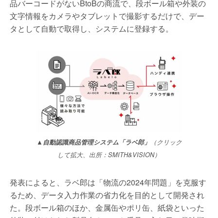
品バーコードがないBtoBの商流で、段ボール箱や外装の
文字情報をカメラやタブレットで撮影するだけで、デー
タとして自動で取得し、システムに登録する。
▲自動認識商品管理システム「ラベ郎」
（クリック
して拡大、出所：SMITH&VISION）
発表によると、ラベ郎は「物流の2024年問題」を克服す
るため、データ入力作業の省力化を目的として開発され
た。段ボール箱のほか、金属缶やポリ缶、紙袋といった