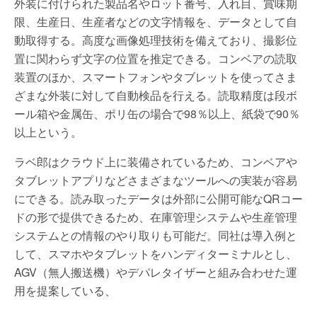
外装に付けられた製品名やロット番号、入れ目、賞味期
限、生産日、生産者などの文字情報を、データとして自
動取得する。高度な画像処理技術を備えており、撮影位
置に関わらず文字の位置を推定できる。コンベアの読取
装置のほか、スマートフォンやタブレットを使ってさま
ざまな外装に対して自動検品を行える。読取精度は段ボ
ール箱や金属缶、ポリ缶の場合で98％以上、紙袋で90％
以上という。
ラベ郎はクラウド上に装備されているため、コンベアや
タブレットアプリなどさまざまなツールへの実装が容易
にできる。読み取ったデータは外部に公開可能なQRコー
ドの形で提供できるため、在庫管理システムや生産管理
システムとの情報のやり取りも可能だ。同社は導入例と
して、スマホやタブレットをハンディターミナルとし、
AGV（無人搬送機）やデパレタイザーと組み合わせた運
用を提案している、