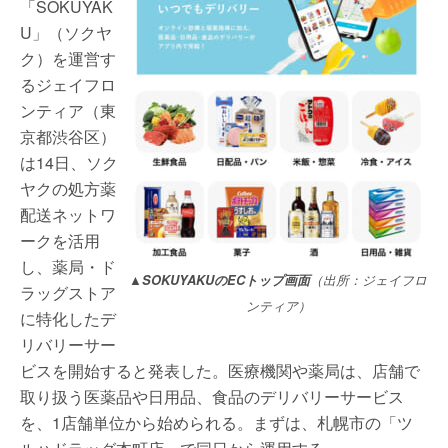
「SOKUYAK
U」（ソクヤ
ク）を運営す
るジェイフロ
ンティア（東
京都渋谷区）
は14日、ソク
ヤクの処方薬
配送ネットワ
ークを活用
し、薬局・ド
▲SOKUYAKUのECトップ画面
（出所：ジェイフロ
ラッグストア
ンティア）
に特化したデ
リバリーサー
ビスを開始すると発表した。医療機関や薬局は、店舗で
取り扱う医薬品や日用品、食品のデリバリーサービス
を、1店舗単位から始められる。まずは、札幌市の「ツ