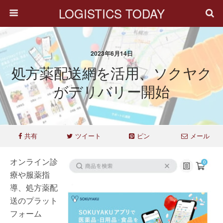
LOGISTICS TODAY
2023年6月14日
処方薬配送網を活用、ソクヤク
がデリバリー開始
共有
ツイート
ピン
メール
オンライン診
療や服薬指
導、処方薬配
送のプラット
フォーム