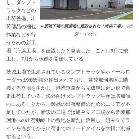
し、ダンプト
ラックなどの
出荷整備、出
荷部品の梱包
▲茨城工場の隣接地に建設された「海浜工場」
（出
作業などを行
所：コマツ）
うための新工
場「海浜工場」を建設したと発表した。ことし6月に竣
工し、7月から稼働を開始している。
茨城工場で生産されているダンプトラックやホイールロ
ーダーは9割が海外輸出されており、常陸那珂港区に隣
接する立地を生かし、港湾道路から完成車に近い形で自
走出荷している。海外向けダンプトラック生産は増加傾
向にあることから、製品の出荷整備のためのエリアが不
足していたが、新設の工場では組み立て工場から常陸那
珂港への出荷動線上の敷地を新たに活用し、組み立てラ
インを過ぎてから出荷までのリードタイムを大幅に削減
するという。