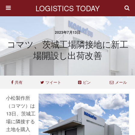
LOGISTICS TODAY
2023年7月13日
コマツ、茨城工場隣接地に新工
場開設し出荷改善
共有
ツイート
ピン
メール
小松製作所
（コマツ）は
13日、茨城工
場に隣接する
土地を購入