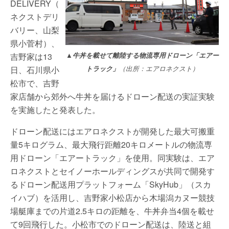
DELIVERY（
ネクストデリ
バリー、山梨
県小菅村）、
吉野家は13
▲牛丼を載せて離陸する物流専用ドローン「エアー
日、石川県小
トラック」
（出所：エアロネクスト）
松市で、吉野
家店舗から郊外へ牛丼を届けるドローン配送の実証実験
を実施したと発表した。
ドローン配送にはエアロネクストが開発した最大可搬重
量5キログラム、最大飛行距離20キロメートルの物流専
用ドローン「エアートラック」を使用。同実験は、エア
ロネクストとセイノーホールディングスが共同で開発す
るドローン配送用プラットフォーム「SkyHub」（スカ
イハブ）を活用し、吉野家小松店から木場潟カヌー競技
場艇庫までの片道2.5キロの距離を、牛丼弁当4個を載せ
て9回飛行した。小松市でのドローン配送は、陸送と組