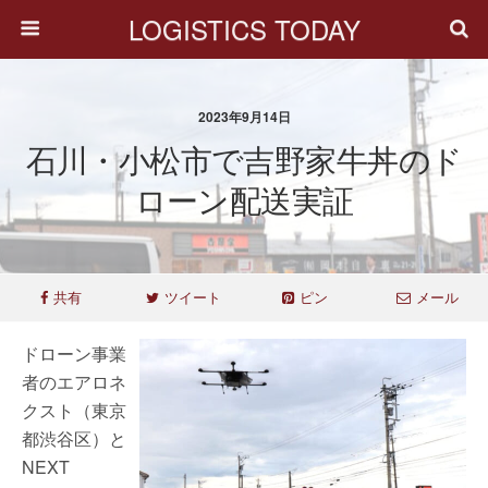
LOGISTICS TODAY
2023年9月14日
石川・小松市で吉野家牛丼のド
ローン配送実証
共有
ツイート
ピン
メール
ドローン事業
者のエアロネ
クスト（東京
都渋谷区）と
NEXT