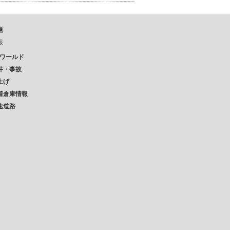
題
報
Pワールド
件・事故
上げ
着倉庫情報
速道路