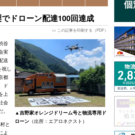
でドローン配達100回達成
>>
この記事を印刷する（PDF）
渋谷
会実
配送
を祝し
京都
。ド
を上
社会
だ。
▲吉野家オレンジドリーム号と物流専用ド
ローン
（出所：エアロネクスト）
菅村と
によ