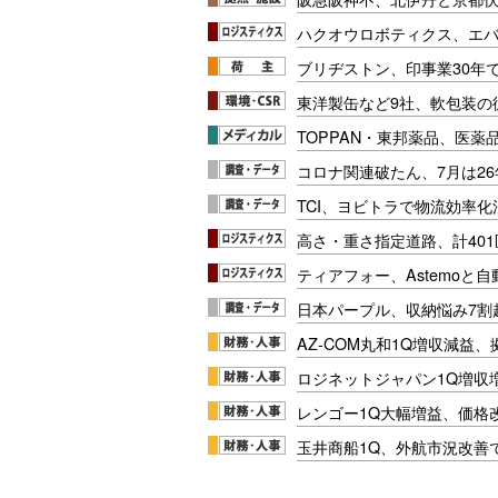
ハクオウロボティクス、エ
ブリヂストン、印事業30年
東洋製缶など9社、軟包装の
TOPPAN・東邦薬品、医薬
コロナ関連破たん、7月は26
TCI、ヨビトラで物流効率
高さ・重さ指定道路、計40
ティアフォー、Astemoと自
日本パープル、収納悩み7割
AZ-COM丸和1Q増収減益
ロジネットジャパン1Q増収
レンゴー1Q大幅増益、価格
玉井商船1Q、外航市況改善