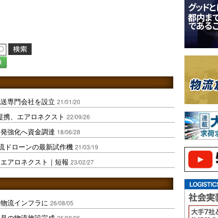
録
配送専門会社を設立
21/01/20
務提携、エアロネクスト
22/09/26
開発強化へ資金調達
18/06/28
物流ドローンの最新試作機
21/03/19
、エアロネクスト｜短報
23/02/27
を物流インフラに
26/08/05
伏見の物流施設完成
26/08/05