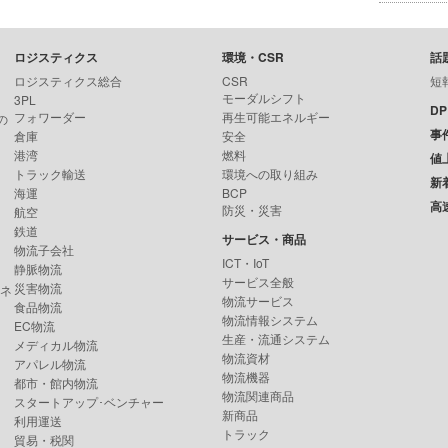
ロジスティクス
環境・CSR
話
ロジスティクス総合
CSR
短
モーダルシフト
3PL
D
フォワーダー
再生可能エネルギー
の
事
倉庫
安全
港湾
燃料
値
トラック輸送
環境への取り組み
新
海運
BCP
高
防災・災害
航空
鉄道
サービス・商品
物流子会社
ICT・IoT
静脈物流
サービス全般
災害物流
ンネ
物流サービス
食品物流
物流情報システム
EC物流
生産・流通システム
メディカル物流
物流資材
アパレル物流
物流機器
都市・館内物流
物流関連商品
スタートアップ･ベンチャー
新商品
利用運送
トラック
貿易・税関