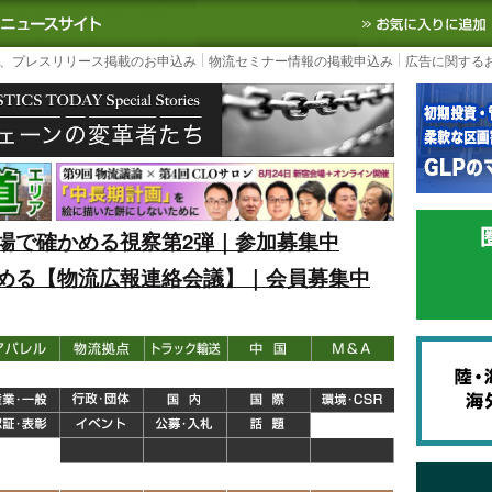
S TODAY｜国内最大の物流ニュースサイト
3PL, SCMなど国内外の最新の物流
、プレスリリース掲載のお申込み
物流セミナー情報の掲載申込み
広告に関する
場で確かめる視察第2弾｜参加募集中
める【物流広報連絡会議】｜会員募集中