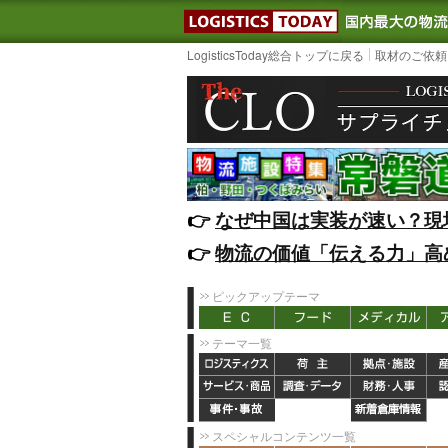
LOGISTIC
LogisticsToday総合トップに戻る
取材のご依頼
👉️
なぜ中国は実装が速い？現
👉️
物流の価値「伝える力」高
ピックアップテーマ
テーマ一覧
スペシャルコンテンツ一覧