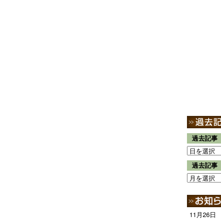
過去記事
過去記事
11月26日