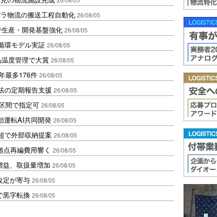
バラ物流の搬送工程自動化
26/08/05
で生産・開発基盤強化
26/08/05
循環モデル実証
26/08/05
品温度管理で大賞
26/08/05
年最多176件
26/08/05
化法の定期報告支援
26/08/05
1区間で指定可
26/08/05
動運転AI共同開発
26/08/05
超で外部収納提案
26/08/05
、拠点再編費用響く
26/08/05
増益、取扱量増加
26/08/05
改定が寄与
26/08/05
で黒字転換
26/08/05