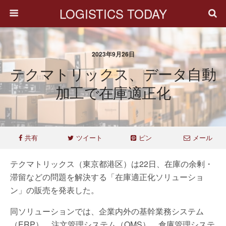
LOGISTICS TODAY
2023年9月26日
テクマトリックス、データ自動
加工で在庫適正化
共有
ツイート
ピン
メール
テクマトリックス（東京都港区）は22日、在庫の余剰・
滞留などの問題を解決する「在庫適正化ソリューショ
ン」の販売を発表した。
同ソリューションでは、企業内外の基幹業務システム
（ERP）、注文管理システム（OMS）、倉庫管理システ