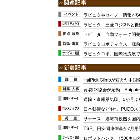
ラピュタやセイノー情報がS
ラピュタ、三菱ロジスNと自
ラピュタ、自動フォーク開
ラピュタロボティクス、蔵
ラピュタロボ、国際物流展で
HaiPick Climbが変えた
貿易DX協会が始動、Shipp
運輸・倉庫景気DI、5か月ぶ
日本郵便など4社、PUDO
サナース、港湾荷役機を国
TSR、円安関連倒産が7月累
ロボットバンク、1500キ