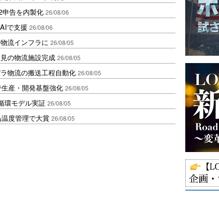
2申告を内製化
26/08/06
AIで支援
26/08/06
を物流インフラに
26/08/05
伏見の物流施設完成
26/08/05
バラ物流の搬送工程自動化
26/08/05
で生産・開発基盤強化
26/08/05
循環モデル実証
26/08/05
品温度管理で大賞
26/08/05