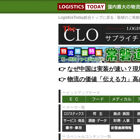
LOGISTIC
LogisticsToday総合トップに戻る
取材のご依頼
👉️
なぜ中国は実装が速い？現
👉️
物流の価値「伝える力」高
ピックアップテーマ
テーマ一覧
スペシャルコンテンツ一覧