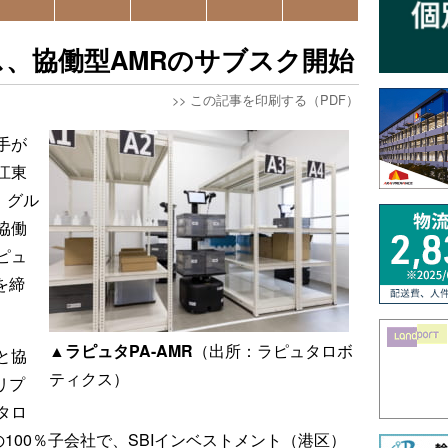
、協働型AMRのサブスク開始
>>
この記事を印刷する（PDF）
手が
江東
）グル
協働
ピュ
を締
▲ラピュタPA-AMR
（出所：ラピュタロボ
と協
ティクス）
リプ
タロ
100％子会社で、SBIインベストメント（港区）