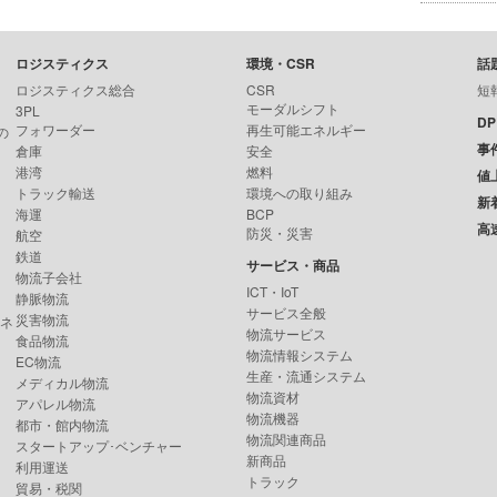
ロジスティクス
環境・CSR
話
ロジスティクス総合
CSR
短
モーダルシフト
3PL
D
フォワーダー
再生可能エネルギー
の
事
倉庫
安全
港湾
燃料
値
トラック輸送
環境への取り組み
新
海運
BCP
高
防災・災害
航空
鉄道
サービス・商品
物流子会社
ICT・IoT
静脈物流
サービス全般
災害物流
ンネ
物流サービス
食品物流
物流情報システム
EC物流
生産・流通システム
メディカル物流
物流資材
アパレル物流
物流機器
都市・館内物流
物流関連商品
スタートアップ･ベンチャー
新商品
利用運送
トラック
貿易・税関