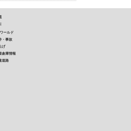
題
報
Pワールド
件・事故
上げ
着倉庫情報
速道路