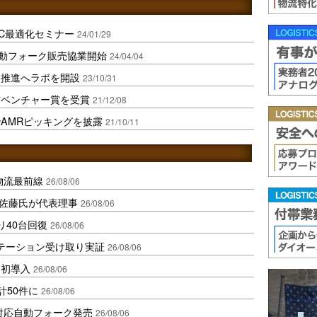
C最適化セミナー
24/01/29
動フォーク販売協業開始
24/04/04
発推進へラボを開設
23/10/31
前ベンチャー賞を受賞
21/12/08
AMRピッキングを披露
21/10/11
中国物流最前線
26/08/06
io佐藤氏が代表理事
26/08/06
り40台回復
26/08/06
ステーション受け取り実証
26/08/06
内初導入
26/08/06
計50件に
26/08/06
ロ対応自動フォーク発売
26/08/06