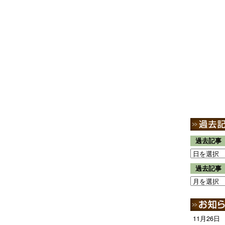
過去記事
過去記事
11月26日