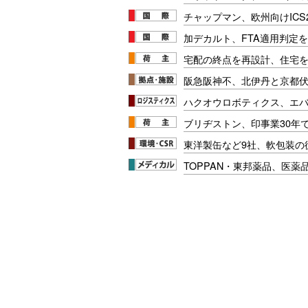
チャップマン、欧州向けICS
加デカルト、FTA適用判定を
宅配の終点を再設計、住宅
阪急阪神不、北伊丹と京都
ハクオウロボティクス、エ
ブリヂストン、印事業30年
東洋製缶など9社、軟包装の
TOPPAN・東邦薬品、医薬