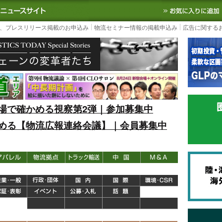
S TODAY｜国内最大の物流ニュースサイト
3PL, SCMなど国内外の最新の物流
、プレスリリース掲載のお申込み
物流セミナー情報の掲載申込み
広告に関する
場で確かめる視察第2弾｜参加募集中
める【物流広報連絡会議】｜会員募集中