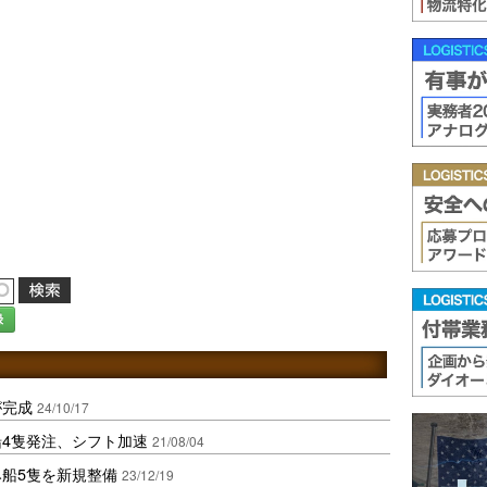
録
が完成
24/10/17
船4隻発注、シフト加速
21/08/04
み船5隻を新規整備
23/12/19