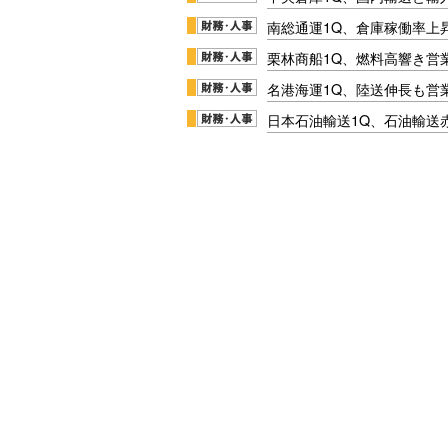
南総通運1Q、倉庫稼働率上
栗林商船1Q、燃料高響き営
名港海運1Q、陸送伸長も営業
日本石油輸送1Q、石油輸送