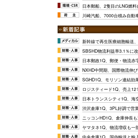
日本郵船、2隻目のLNG燃
川崎汽船、7000台積み自動
新幹線で再生医療細胞輸送
SBSHD物流利益率3.1％
日本郵政1Q、郵便・物流赤
NXHD中間期、国際物流伸び
SGHD1Q、モリソン連結効
ロジスティード1Q、売上1
日本トランスシティ1Q、海
渋沢倉庫1Q、3PL好調で営
ニッコンHD1Q、倉庫伸長
ヤマタネ1Q、物流増収も一
中央倉庫1Q、国内輸送と輸