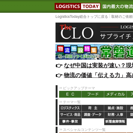
LOGISTIC
LogisticsToday総合トップに戻る
取材のご依頼
👉️
なぜ中国は実装が速い？現
👉️
物流の価値「伝える力」高
ピックアップテーマ
テーマ一覧
スペシャルコンテンツ一覧