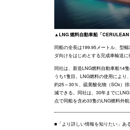
▲LNG 燃料自動車船「CERULEAN
同船の全長は199.95メートル、型
ダ向けをはじめとする完成車輸送に
同社は、新造LNG燃料自動車船14
うち1隻目。LNG燃料の使用により
約25～30％、硫黄酸化物（SOx）
減できる。同社は、30年までにLN
点で同船を含め33隻のLNG燃料外
■「より詳しい情報を知りたい」あ