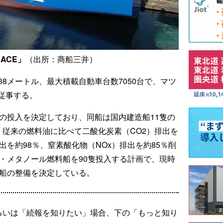
 ACE」
（出所：商船三井）
幅38メートル、最大積載自動車台数7050台で、マツ
従事する。
隻の投入を決定しており、同船は国内建造船11隻の
、従来の燃料油に比べて二酸化炭素（CO2）排出を
排出を約98％、窒素酸化物（NOx）排出を約85％削
G・メタノール燃料船を90隻投入する計画で、現時
航船の整備を決定している。
るいは「続報を知りたい」場合、下の「もっと知り