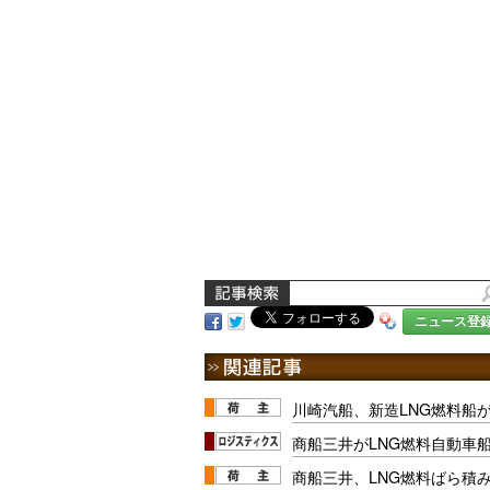
ニュース登
川崎汽船、新造LNG燃料船
商船三井がLNG燃料自動車
商船三井、LNG燃料ばら積