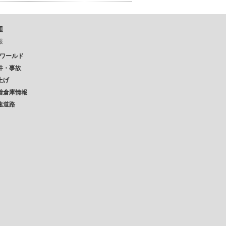
題
報
Pワールド
件・事故
上げ
着倉庫情報
速道路