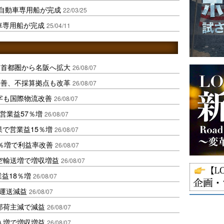
料自動車専用船が完成
22/03/25
車専用船が完成
25/04/11
、首都圏から名阪へ拡大
26/08/07
に改善、不採算拠点も改革
26/08/07
字も国際物流改善
26/08/07
営業益57％増
26/08/07
果で営業益15％増
26/08/07
2％増で利益率改善
26/08/07
空輸送増で増収増益
26/08/07
業益18％増
26/08/07
も運送減益
26/08/07
部荷主減で減益
26/08/07
入増で増収増益
26/08/07