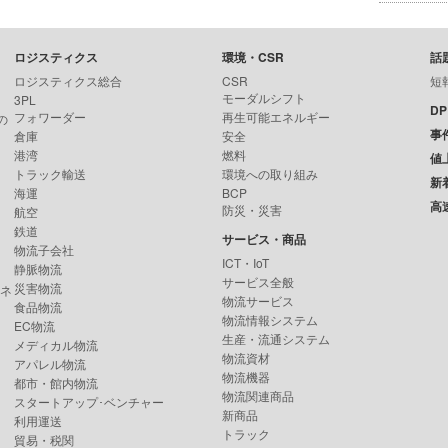
ロジスティクス
環境・CSR
話
ロジスティクス総合
CSR
短
モーダルシフト
3PL
D
フォワーダー
再生可能エネルギー
の
事
倉庫
安全
港湾
燃料
値
トラック輸送
環境への取り組み
新
海運
BCP
高
防災・災害
航空
鉄道
サービス・商品
物流子会社
ICT・IoT
静脈物流
サービス全般
災害物流
ンネ
物流サービス
食品物流
物流情報システム
EC物流
生産・流通システム
メディカル物流
物流資材
アパレル物流
物流機器
都市・館内物流
物流関連商品
スタートアップ･ベンチャー
新商品
利用運送
トラック
貿易・税関