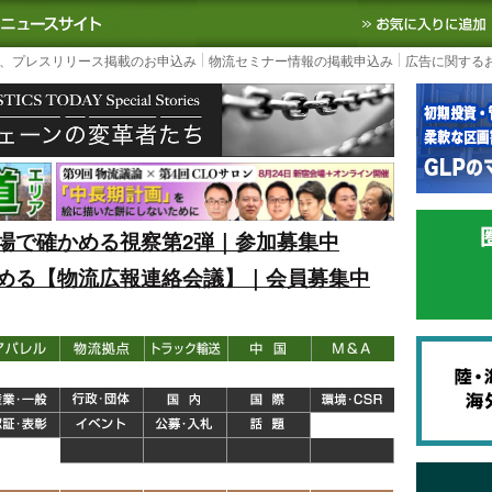
S TODAY｜国内最大の物流ニュースサイト
3PL, SCMなど国内外の最新の物流
、プレスリリース掲載のお申込み
物流セミナー情報の掲載申込み
広告に関する
場で確かめる視察第2弾｜参加募集中
める【物流広報連絡会議】｜会員募集中