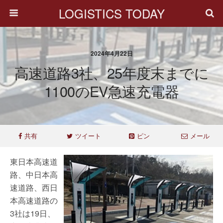
LOGISTICS TODAY
2024年4月22日
高速道路3社、25年度末までに
1100のEV急速充電器
共有
ツイート
ピン
メール
東日本高速道
路、中日本高
速道路、西日
本高速道路の
3社は19日、