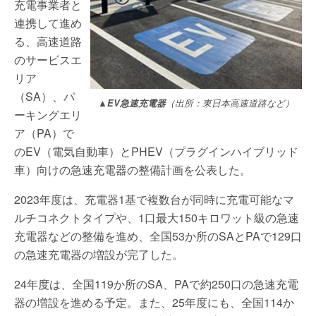
充電事業者と
連携して進め
る、高速道路
のサービスエ
リア
（SA）、パ
▲EV急速充電器
（出所：東日本高速道路など）
ーキングエリ
ア（PA）で
のEV（電気自動車）とPHEV（プラグインハイブリッド
車）向けの急速充電器の整備計画を公表した。
2023年度は、充電器1基で複数台が同時に充電可能なマ
ルチコネクトタイプや、1口最大150キロワット級の急速
充電器などの整備を進め、全国53か所のSAとPAで129口
の急速充電器の増設が完了した。
24年度は、全国119か所のSA、PAで約250口の急速充電
器の増設を進める予定。また、25年度にも、全国114か