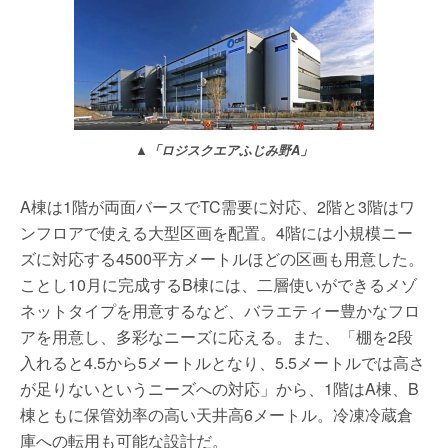
▲「ロジスクエアふじみ野A」
A棟は1階が両面バースでTC需要に対応、2階と3階はワ
ンフロアで使える大型区画を配置。4階には小規模ニー
ズに対応する4500平方メートルほどの区画も用意した。
ことし10月に完成するB棟には、二層使いができるメゾ
ネットタイプを用意するなど、バラエティー豊かなフロ
アを用意し、多彩なニーズに応える。また、「棚を2段
入れると4.5から5メートルとなり、5.5メートルでは高さ
が足りないというニーズへの対応」から、1階はA棟、B
棟ともに保管効率の高い天井高6メートル。冷凍冷蔵倉
庫への転用も可能な設計だ。