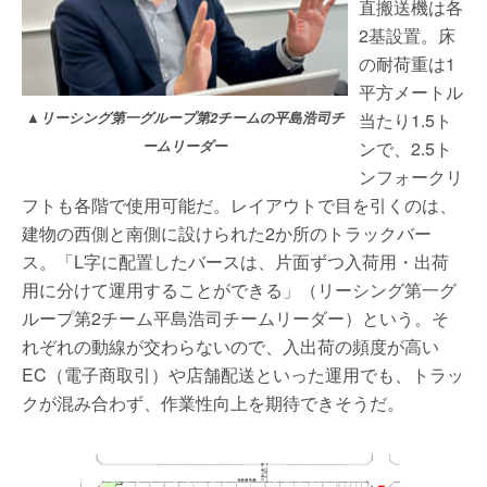
直搬送機は各
2基設置。床
の耐荷重は1
平方メートル
▲リーシング第一グループ第2チームの平島浩司チ
当たり1.5ト
ームリーダー
ンで、2.5ト
ンフォークリ
フトも各階で使用可能だ。レイアウトで目を引くのは、
建物の西側と南側に設けられた2か所のトラックバー
ス。「L字に配置したバースは、片面ずつ入荷用・出荷
用に分けて運用することができる」（リーシング第一グ
ループ第2チーム平島浩司チームリーダー）という。そ
れぞれの動線が交わらないので、入出荷の頻度が高い
EC（電子商取引）や店舗配送といった運用でも、トラッ
クが混み合わず、作業性向上を期待できそうだ。