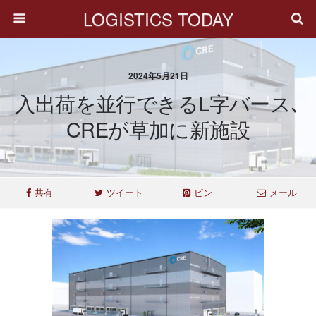
LOGISTICS TODAY
2024年5月21日
入出荷を並行できるL字バース､
CREが草加に新施設
共有
ツイート
ピン
メール