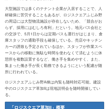
大型施設では多くのテナント企業が入居することで、人
材確保に苦労することもあるが、ロジスクエアふじみ野
の周辺には大型物流施設が存在しないため、「競合がお
らず、採用にはむしろ有利」だという。地元バス会社と
の交渉で、5月1日からは定期バスも運行がはじまり、倉
庫スタッフの通勤手段も確保している。売店やキッチン
カーの誘致も予定されているほか、スタッフが作業スペ
ースからの移動に無駄な時間を使わなくて済むように休
憩所を複数設置するなど、働き手を集めやすく、また、
集まった働き手が長く勤務できるようにという配慮が随
所に行われている。
ロジスクエアふじみ野A棟は内覧も随時対応可能。建設
中のロジスクエア草加IIは現地説明会を随時開催してい
る。
「ロジスクエア草加II」概要