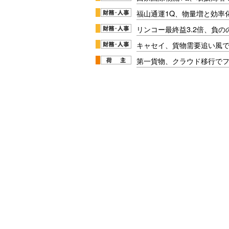
福山通運1Q、物量増と効率化
リンコー最終益3.2倍、負
キャセイ、貨物需要追い風
第一貨物、クラウド移行で