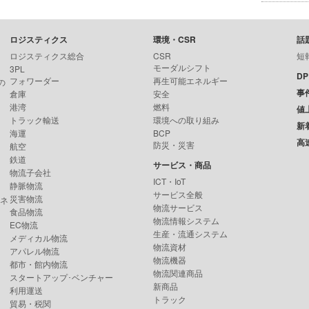
ロジスティクス
環境・CSR
話
ロジスティクス総合
CSR
短
モーダルシフト
3PL
D
フォワーダー
再生可能エネルギー
の
事
倉庫
安全
港湾
燃料
値
トラック輸送
環境への取り組み
新
海運
BCP
高
防災・災害
航空
鉄道
サービス・商品
物流子会社
ICT・IoT
静脈物流
サービス全般
災害物流
ンネ
物流サービス
食品物流
物流情報システム
EC物流
生産・流通システム
メディカル物流
物流資材
アパレル物流
物流機器
都市・館内物流
物流関連商品
スタートアップ･ベンチャー
新商品
利用運送
トラック
貿易・税関