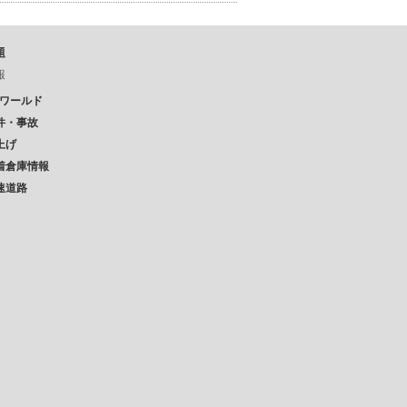
題
報
Pワールド
件・事故
上げ
着倉庫情報
速道路