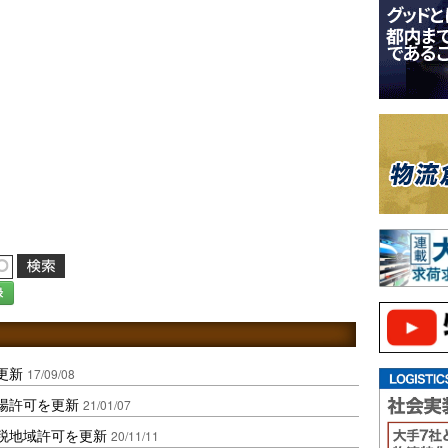
録
更新
17/09/08
場許可を更新
21/01/07
税地域許可を更新
20/11/11