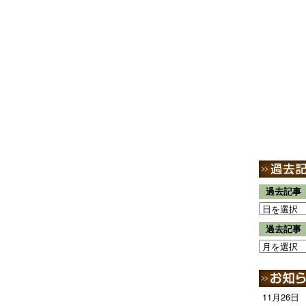
過去記事
過去記事
11月26日