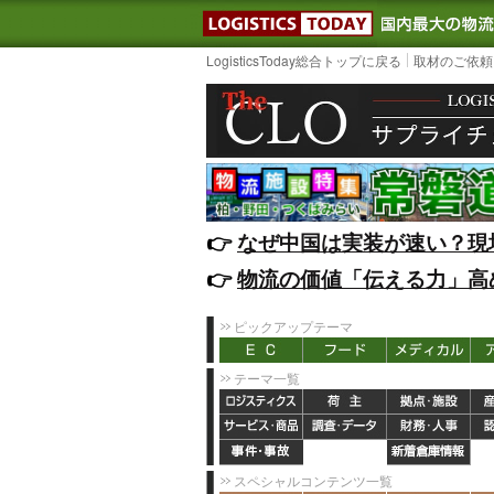
LOGISTIC
LogisticsToday総合トップに戻る
取材のご依頼
👉️
なぜ中国は実装が速い？現
👉️
物流の価値「伝える力」高
ピックアップテーマ
テーマ一覧
スペシャルコンテンツ一覧