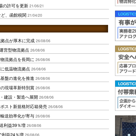
場の許可を更新
21/06/21
など、函館税関
21/04/20
域拠点が厚木に完成
26/08/06
運営型物流拠点
26/08/06
温物流拠点を長岡に
26/08/06
ダに低温物流拠点
26/08/06
流基盤の進化を推進
26/08/06
賞の現場革新特別賞
26/08/06
物流・建設・製造へ展開
26/08/06
クポスト新規格対応箱発売
26/08/06
と輸送効率化が寄与
26/08/06
送利益39％増
26/08/06
で利益24％増
26/08/06