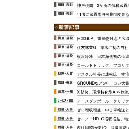
神戸税関、3か所の保税蔵置
11者に蔵置場許可期間更新
日本GLP、重量物対応の広
住友林業G、厚木に初の自社
横浜冷凍、日本海側初の低
コールドトラック、フロリ
アスクル社長に成松氏、物
GROUNDなど5社、ロジ大
X Mile、現場特化型AIを
アースダンボール、クリッ
ゼロ増収増益、中古車輸送
セイノーHD1Q増収増益、輸
西鉄国際物流1Q、取扱高増