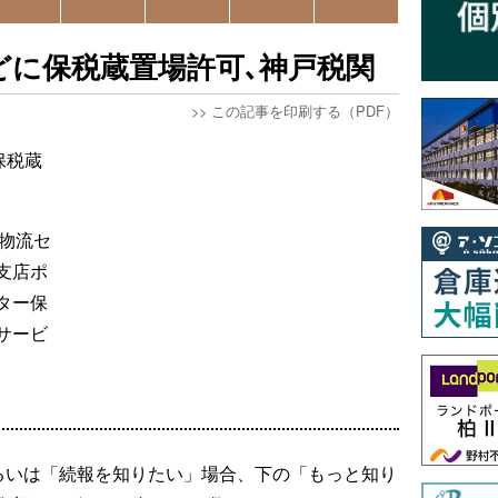
などに保税蔵置場許可､神戸税関
>>
この記事を印刷する（PDF）
保税蔵
浜物流セ
支店ポ
ター保
サービ
るいは「続報を知りたい」場合、下の「もっと知り