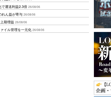
で運送利益2.3倍
26/08/06
ののれん益が寄与
26/08/06
で上期増益
26/08/06
ファイル管理を一元化
26/08/06