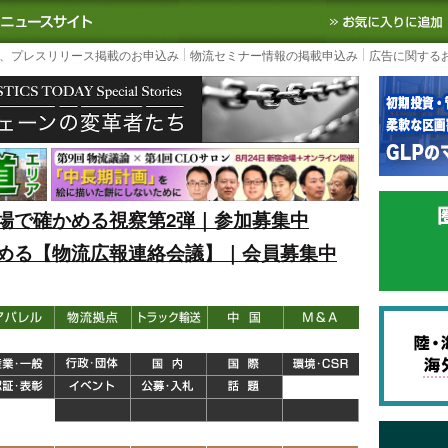
S TODAY｜国内最大の物流ニュースサイト
3PL, SCMなど国内外の最新の物流
、プレスリリース掲載のお申込み
物流セミナー情報の掲載申込み
広告に関する
場で確かめる視察第2弾｜参加募集中
める【物流広報連絡会議】｜会員募集中