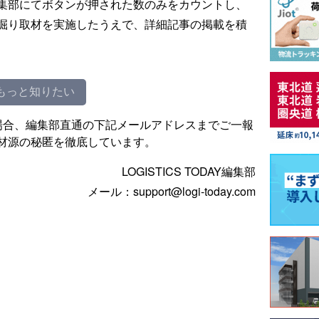
集部にてボタンが押された数のみをカウントし、
掘り取材を実施したうえで、詳細記事の掲載を積
もっと知りたい
場合、編集部直通の下記メールアドレスまでご一報
材源の秘匿を徹底しています。
LOGISTICS TODAY編集部
メール：support@logi-today.com