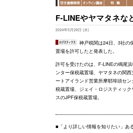
F-LINEやヤマタネ
2024年5月29日 (水)
神戸税関は24日、3社の
置場を許可したと発表した。
許可を受けたのは、F-LINEの鳴尾
ンター保税蔵置場、ヤマタネの関西
ートアイランド営業所摩耶埠頭セン
税蔵置場、ジェイ・ロジスティック
スのJPF保税蔵置場。
■「より詳しい情報を知りたい」あ