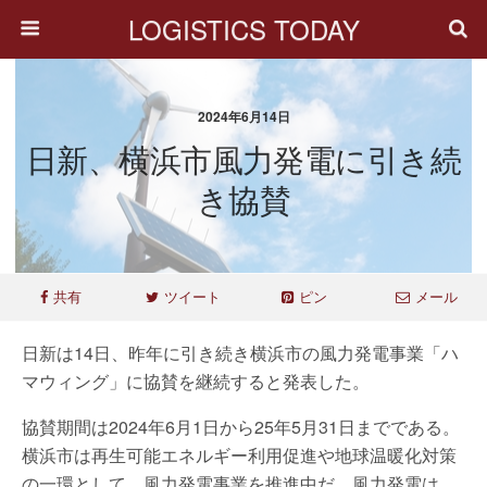
LOGISTICS TODAY
2024年6月14日
日新、横浜市風力発電に引き続
き協賛
共有
ツイート
ピン
メール
日新は14日、昨年に引き続き横浜市の風力発電事業「ハ
マウィング」に協賛を継続すると発表した。
協賛期間は2024年6月1日から25年5月31日までである。
横浜市は再生可能エネルギー利用促進や地球温暖化対策
の一環として、風力発電事業を推進中だ。風力発電は