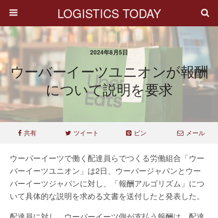
LOGISTICS TODAY
2024年8月5日
ウーバーイーツユニオンが報酬
について説明を要求
共有
ツイート
ピン
メール
ウーバーイーツで働く配達員らでつくる労働組合「ウー
バーイーツユニオン」は2日、ウーバージャパンとウー
バーイーツジャパンに対し、「報酬アルゴリズム」につ
いて具体的な説明を求める文書を送付したと発表した。
配達員に対し、ウーバーイーツ側が支払う報酬は、配達