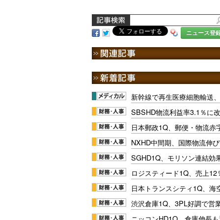
ニュース登
新幹線で再生医療細胞輸送
SBSHD物流利益率3.1％
日本郵政1Q、郵便・物流赤
NXHD中間期、国際物流伸び
SGHD1Q、モリソン連結効
ロジスティード1Q、売上1
日本トランスシティ1Q、海
渋沢倉庫1Q、3PL好調で営
ニッコンHD1Q、倉庫伸長