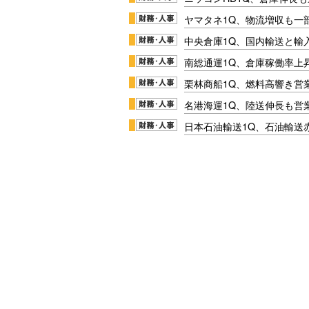
ヤマタネ1Q、物流増収も一
中央倉庫1Q、国内輸送と輸
南総通運1Q、倉庫稼働率上
栗林商船1Q、燃料高響き営
名港海運1Q、陸送伸長も営業
日本石油輸送1Q、石油輸送