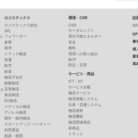
ロジスティクス
環境・CSR
話
ロジスティクス総合
CSR
短
モーダルシフト
3PL
D
フォワーダー
再生可能エネルギー
の
事
倉庫
安全
港湾
燃料
値
トラック輸送
環境への取り組み
新
海運
BCP
高
防災・災害
航空
鉄道
サービス・商品
物流子会社
ICT・IoT
静脈物流
サービス全般
災害物流
ンネ
物流サービス
食品物流
物流情報システム
EC物流
生産・流通システム
メディカル物流
物流資材
アパレル物流
物流機器
都市・館内物流
物流関連商品
スタートアップ･ベンチャー
新商品
利用運送
トラック
貿易・税関