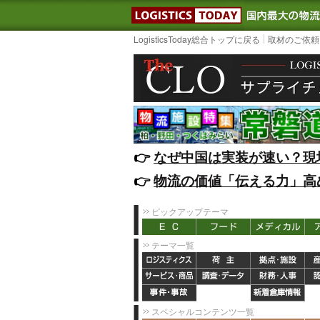
LOGISTIC
LogisticsToday総合トップに戻る
取材のご依頼
👉️
なぜ中国は実装が速い？現
👉️
物流の価値「伝える力」高
ピックアップテーマ
テーマ一覧
スペシャルコンテンツ一覧