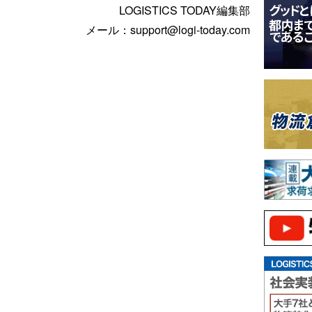
LOGISTICS TODAY編集部
メール：support@logi-today.com