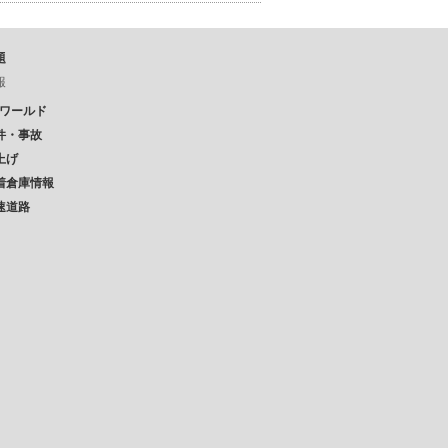
題
報
Pワールド
件・事故
上げ
着倉庫情報
速道路