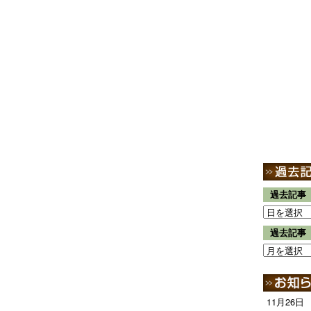
過去記事
過去記事
11月26日