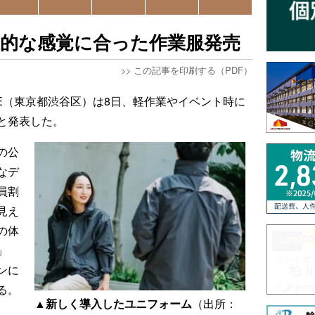
代的な感覚に合った作業服発売
>>
この記事を印刷する（PDF）
ACE（東京都渋谷区）は8日、軽作業やイベント時に
と発表した。
の公
なデ
員割
見え
の体
」
ンに
る。
▲新しく導入したユニフォーム
（出所：