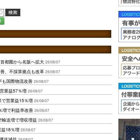
録
、首都圏から名阪へ拡大
26/08/07
に改善、不採算拠点も改革
26/08/07
字も国際物流改善
26/08/07
営業益57％増
26/08/07
果で営業益15％増
26/08/07
2％増で利益率改善
26/08/07
空輸送増で増収増益
26/08/07
業益18％増
26/08/07
も運送減益
26/08/07