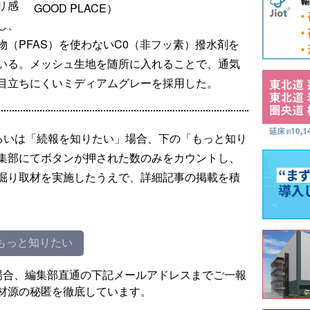
リ感
GOOD PLACE）
し、
（PFAS）を使わないC0（非フッ素）撥水剤を
いる。メッシュ生地を随所に入れることで、通気
目立ちにくいミディアムグレーを採用した。
るいは「続報を知りたい」場合、下の「もっと知り
集部にてボタンが押された数のみをカウントし、
掘り取材を実施したうえで、詳細記事の掲載を積
もっと知りたい
場合、編集部直通の下記メールアドレスまでご一報
材源の秘匿を徹底しています。