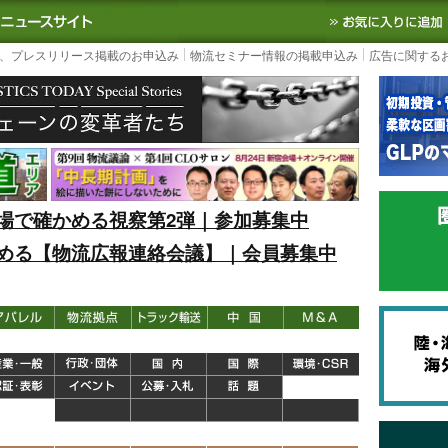
S TODAY｜国内最大の物流ニュースサイト
3PL, SCMなど国内外の最新の物流
、プレスリリース掲載のお申込み
物流セミナー情報の掲載申込み
広告に関する
場で確かめる視察第2弾｜参加募集中
める【物流広報連絡会議】｜会員募集中