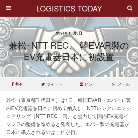
LOGISTICS TODAY
2024年10月3日
兼松･NTT REC、 韓EVAR製の
EV充電器日本に初設置
共有
ツイート
ピン
メール
兼松（東京都千代田区）は1日、韓国EVAR（エバー）製
のEV充電器を日本に初めて納入し、NTTレンタルエンジ
ニアリング（NTT REC、同）と協力して国内EV充電イ
ンフラの整備を進めると発表した。エバー製の充電器が
日本に導入されるのはこれが初。